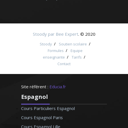
Stoody par Bee Expert
. © 2020
/
/
Stoody
Soutien scolaire
/
Formules
Equipe
/
/
enseignante
Tarifs
Contact
Site référent :
Educia.fr
Espagnol
Cours Particuliers Espagnol
Cours Espagnol Paris
Cours Espagnol Lille