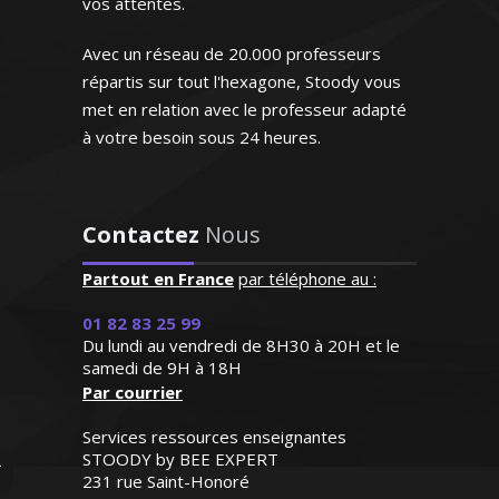
vos attentes.
D.Z (Bordeaux, élève
Avec un réseau de 20.000 professeurs
n première S)
répartis sur tout l'hexagone, Stoody vous
met en relation avec le professeur adapté
Hélène – Professeur de
atiques – Bordeaux
à votre besoin sous 24 heures.
ant de très grande
té connaissant
ement l'espagnol
Contactez
Nous
 s'agit de sa langue
 seule transmission des
. Très doué pour
Partout en France
par téléphone au :
sances, je m'attache à
gner, il prépare
l'éducation de l’élève et à le
mment ses cours.
01 82 83 25 99
vue de lui faire aimer la
f un modèle"
Du lundi au vendredi de 8H30 à 20H et le
 la littérature française
samedi de 9H à 18H
Par courrier
ur H.E (Marseille,
ant au supérieur)
Services ressources enseignantes
STOODY by BEE EXPERT
231 rue Saint-Honoré