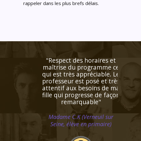
rappeler dans les plus brefs délais.
t des horaires et
e du programme ce
rès appréciable. Le
ur est posé et très
 aux besoins de ma
 progresse de façon
marquable"
C.K (Verneuil sur
élève en primaire)