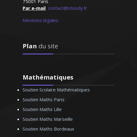
75001 Paris
Anne-Marie - Professeur
Par e-mail
contact@stoody.fr
français - Nantes
Mentions légales
Plan
du site
e formation, je possède une
expérience en tant que
Mathématiques
r de cours particuliers à
Soutien Scolaire Mathématiques
 lycée et jusqu'aux classes
res, j’assure des cours de
Soutien Maths Paris
es adaptés aux besoins et
Soutien Maths Lille
ificités de chaque élève
Soutien Maths Marseille
Soutien Maths Bordeaux