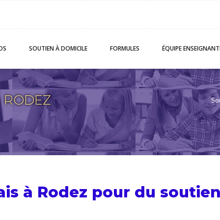
OS
SOUTIEN
À DOMICILE
FORMULES
ÉQUIPE
ENSEIGNANT
 à RODEZ
So
ais à Rodez pour du
soutien