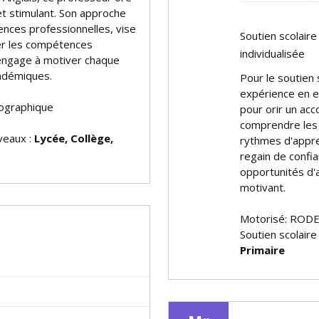
et stimulant. Son approche
ences professionnelles, vise
Soutien scolair
er les compétences
individualisée
s'engage à motiver chaque
cadémiques.
Pour le soutien 
expérience en e
ographique
pour offrir un 
comprendre les 
iveaux :
Lycée, Collège,
rythmes d'appre
regain de confia
opportunités d'a
motivant.
Motorisé: RODE
Soutien scolaire
Primaire