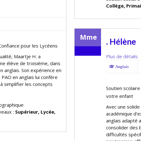
Collège, Prima
Mme
. Hélène
 Confiance pour les Lycéens
ualité, Maartje H. a
Plus de détails
ne élève de troisième, dans
Anglais
n anglais. Son expérience en
 PAO en anglais lui confère
à simplifier les concepts
Soutien scolaire
votre enfant
ographique
Avec une solide
iveaux :
Supérieur, Lycée,
académique d'exc
anglais adapté 
consolider des
difficultés spé