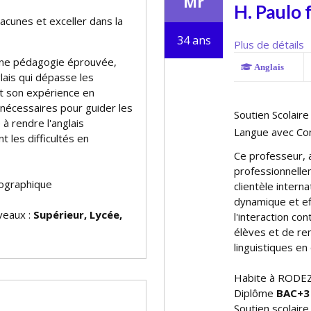
Mr
H. Paulo 
lacunes et exceller dans la
34 ans
Plus de détails
 une pédagogie éprouvée,
Anglais
glais qui dépasse les
et son expérience en
 nécessaires pour guider les
Soutien Scolaire
 à rendre l'anglais
Langue avec Co
t les difficultés en
Ce professeur, a
professionnelle
ographique
clientèle intern
dynamique et ef
iveaux :
Supérieur, Lycée,
l'interaction co
élèves et de ren
linguistiques e
Habite à RODE
Diplôme
BAC+3
Soutien scolaire