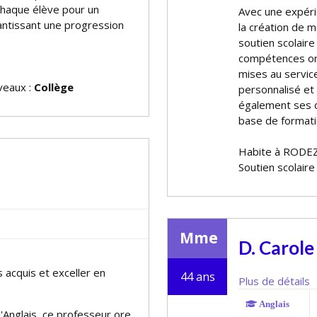
 chaque élève pour un
Avec une expérie
antissant une progression
la création de m
soutien scolaire
compétences org
mises au servic
iveaux :
Collège
personnalisé et 
également ses c
base de formati
Habite à RODE
Soutien scolaire
Mme
D. Carole
s acquis et exceller en
44 ans
Plus de détails
Anglais
Anglais, ce professeur offre