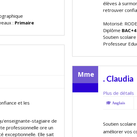
élèves à surmont
retrouver confia
ographique
iveaux :
Primaire
Motorisé: RODE
Diplôme
BAC+4
Soutien scolaire
Professeur Educ
Mme
. Claudia
Plus de détails
onfiance et les
Anglais
u'enseignante-stagiaire de
Soutien scolaire
te professionnelle offre un
améliorer vos 
té exceptionnelle. Elle sait