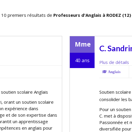
10 premiers résultats de
Professeurs d'Anglais à RODEZ (12)
Mme
C. Sandri
40 ans
Plus de détails
Anglais
outien scolaire Anglais
Soutien scolair
consolider les b
offrant un soutien scolaire
son expérience dans
Pour un soutien 
ge et de son expertise dans
C. met à dispos
garantit un apprentissage
Passionnée et m
mpétences en anglais pour
diversifiée pour