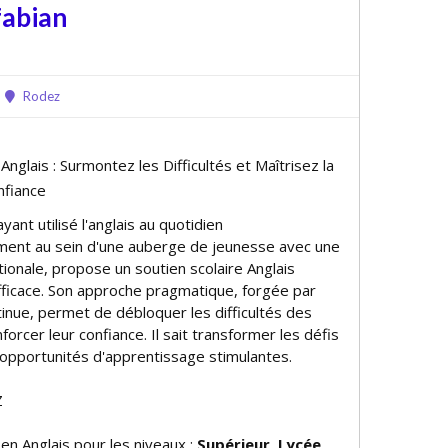
fabian
Rodez
 Anglais : Surmontez les Difficultés et Maîtrisez la
nfiance
yant utilisé l'anglais au quotidien
ment au sein d'une auberge de jeunesse avec une
ationale, propose un soutien scolaire Anglais
ficace. Son approche pragmatique, forgée par
ntinue, permet de débloquer les difficultés des
forcer leur confiance. Il sait transformer les défis
n opportunités d'apprentissage stimulantes.
Z
 en Anglais pour les niveaux :
Supérieur, Lycée,