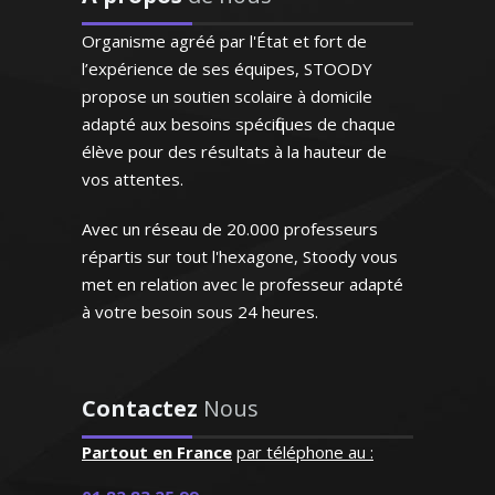
marketing. J’aime transmettre le savoir
Organisme agréé par l'État et fort de
et aider mes élèves à bien réussir
l’expérience de ses équipes, STOODY
propose un soutien scolaire à domicile
adapté aux besoins spécifiques de chaque
élève pour des résultats à la hauteur de
vos attentes.
Madame P. Adélaïde – Professeur de
comptabilité/gestion - Nantes
Avec un réseau de 20.000 professeurs
"Excellente professeur qui
répartis sur tout l'hexagone, Stoody vous
s’applique énormément et
met en relation avec le professeur adapté
donne de très bons
à votre besoin sous 24 heures.
résultats. Attentive,
Outre la seule transmission des
patiente et de surcroît très
connaissances, je m'attache à
sympathique, elle a su
contribuer à l'éducation de l’élève et à le
s'octroyer la confiance de
Contactez
Nous
former en vue de lui faire aimer la
notre fille dès le premier
langue et la littérature française
contact"
Partout en France
par téléphone au :
Madame G.F (Paris, élève en