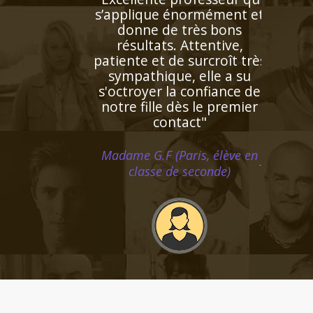
su booster la confiance à
notre fils qui a
progressivement "perdu
pied" en mathématiques
cette année. Il renouvelle
son regard sur cette
matière élargissant
l'horizon de ses objectifs;
Ainsi fait, il s’enthousiasme
de plus en plus pour les
maths et les résultats
suivent"
Monsieur D.Z (Bordeaux, élève
en première S)
"Très bon contact, identifie
facilement les lacunes de
l'enfant. Très bonne