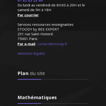
01 82 83 25 99
classe de seconde)
Du lundi au vendredi de 8H30 à 20H et le
samedi de 9H à 18H
Par courrier
Madame P. Anne-Marie - Professeur
de français - Nantes
Services ressources enseignantes
STOODY by BEE EXPERT
231 rue Saint-Honoré
75001 Paris
Par e-mail
contact@stoody.fr
Mentions légales
J’ai enseigné l’allemand durant plusieurs
années aussi bien au collège qu’au lycée.
Je forme aussi les adultes pour les
Plan
du site
besoins des entreprises ou autres. Grâce
à une méthode approuvée, l’allemand
n’est plus une langue inaccessible. Je
saurai vous aider à la maîtriser
Mathématiques