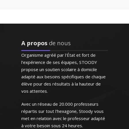
"Professeur très disponible
et à l'écoute qui s'adapte
aux besoins de l'enfant et
répond à ses demandes"
Professeur de mathématiques au sein de
l’éducation nationale, je donne des
Madame M.N (Bordeaux, élève
A propos
de nous
cours particuliers pour tous les niveaux.
en première S)
Passionné par la pédagogie, je reste à
Organisme agréé par l'État et fort de
l’écoute des demandes de chacun de
l’expérience de ses équipes, STOODY
mes élèves
propose un soutien scolaire à domicile
adapté aux besoins spécifiques de chaque
élève pour des résultats à la hauteur de
vos attentes.
Avec un réseau de 20.000 professeurs
Monsieur Y. Arnaud - Professeur de
mathématiques - Paris
répartis sur tout l'hexagone, Stoody vous
met en relation avec le professeur adapté
à votre besoin sous 24 heures.