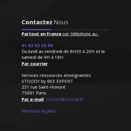
"Très bon contact, identifie
facilement les lacunes de
l'enfant. Très bonne
Contactez
Nous
pédagogie ce qui facilite
J’enseigne l'économie et la gestion au
beaucoup l'apprentissage.
Partout en France
par téléphone au :
sein de l’éducation nationale depuis
Personne très agréable et
1998. Je donne des cours particuliers
serviable"
01 82 83 25 99
de mathématiques aussi bien pour les
Du lundi au vendredi de 8H30 à 20H et le
classes du lycée (de la première à la
samedi de 9H à 18H
Madame R.Y (Saint Cloud, élève
Par courrier
terminale) que pour les étudiants du
en cinquième)
supérieur (BTS, DUT et licence). Rendre
Services ressources enseignantes
les mathématiques accessibles et
STOODY by BEE EXPERT
passionnantes est mon ambition
231 rue Saint-Honoré
75001 Paris
Par e-mail
contact@stoody.fr
Mentions légales
Monsieur O. Thomas – Professeur
de mathématiques - Marseille