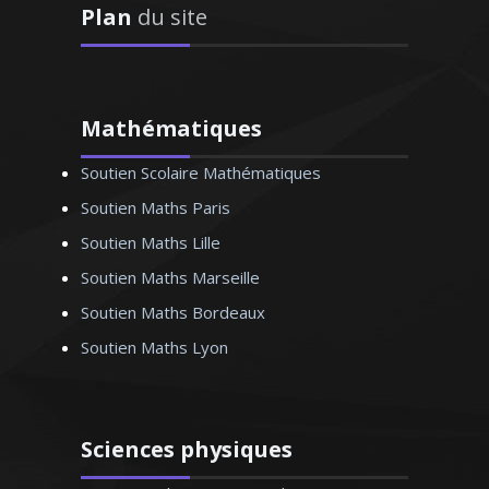
Plan
du site
Titulaire d'un DEA en sciences
physiques, passant son doctorat cette
Mathématiques
année, je donne des cours de physique
Soutien Scolaire Mathématiques
chimie à des étudiants jusqu'au niveau
maîtrise sous la forme de tutorat et de
Soutien Maths Paris
travaux dirigés. De plus, depuis 1998, je
Soutien Maths Lille
prodigue des cours particuliers de
Soutien Maths Marseille
mathématiques et de physique chimie à
des élèves de tous les niveaux.
Soutien Maths Bordeaux
Disponible et dotée d'une grande
Soutien Maths Lyon
expérience, je saurai aider mes élèves à
améliorer leurs résultats
Sciences physiques