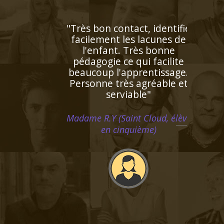
"L’enseignante a détecté
rapidement les difficultés
de ma fille et lui a proposé
un plan de travail
personnalisé ! Ses notes se
sont améliorées au fur et à
mesure. De plus elle est
très gentille et je souhaite
la recommander à d'autres
personnes de mon
entourage"
Monsieur J.K (Rennes, élève en
terminale)