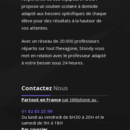
on relationnel, la
propose un soutien scolaire à domicile
sur le dialogue sont
adapté aux besoins spécifiques de chaque
réer un climat positif
élève pour des résultats à la hauteur de
l’apprentissage
vos attentes.
Avec un réseau de 20.000 professeurs
répartis sur tout l'hexagone, Stoody vous
met en relation avec le professeur adapté
 de très grande
xandre – Professeur
à votre besoin sous 24 heures.
connaissant
ais – Lille
nt l'espagnol
git de sa langue
cataire au sein de
rès doué pour
Contactez
Nous
ionale, je mets mon
, il prépare
t mon expérience au
nt ses cours.
Partout en France
par téléphone au :
èves en difficultés
n modèle"
01 82 83 25 99
Du lundi au vendredi de 8H30 à 20H et le
.E (Marseille,
samedi de 9H à 18H
au supérieur)
Par courrier