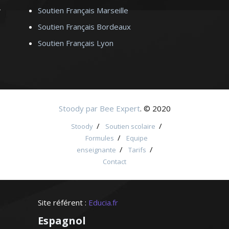
Soutien Français Marseille
Soutien Français Bordeaux
Soutien Français Lyon
Stoody par Bee Expert
. © 2020
/
/
Stoody
Soutien scolaire
/
Formules
Equipe
/
/
enseignante
Tarifs
Contact
Site référent :
Educia.fr
Espagnol