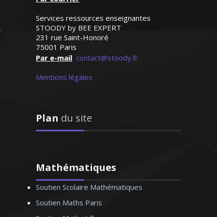
Services ressources enseignantes
Eric – Professeur
STOODY by BEE EXPERT
s – Marseille
231 rue Saint-Honoré
75001 Paris
Par e-mail
contact@stoody.fr
Mentions légales
Plan
du site
hysique-chimie et
r les sciences et
 je donne des cours
 toutes les classes du
diants du supérieur.
Mathématiques
ofesseur fait le bon
Soutien Scolaire Mathématiques
fforce à assurer un
ent pédagogique
Soutien Maths Paris
é et de qualité