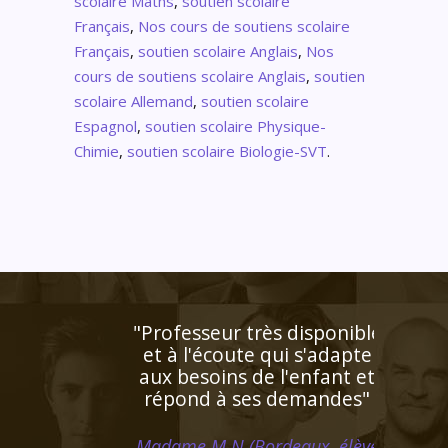
scolaire Maths
,
soutien scolaire
Français
,
Nos cours de soutiens scolaire
Français
,
soutien scolaire Anglais
,
Nos
cours de soutiens scolaire Anglais
,
soutien
scolaire Allemand
,
soutien scolaire
Espagnol
,
soutien scolaire Physique-
Chimie
,
soutien scolaire Biologie-SVT
.
très disponible
te qui s'adapte
 de l'enfant et
ses demandes"
Bordeaux, élève