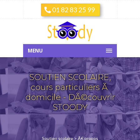
01 82 83 25 99
MENU
SOUTIEN SCOLAIRE,
cours particuliers Ã
domicile - DÃ©couvrir
STOODY
Soutien scolaire
> Ã€ propos