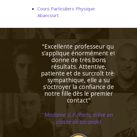
Cours Particuliers Physique
Abancourt
"Enseignant de très grande
qualité connaissant
parfaitement l'espagnol
puisqu'il s'agit de sa langue
natale. Très doué pour
enseigner, il prépare
excellemment ses cours.
Bref un modèle"
Monsieur H.E (Marseille,
étudiant au supérieur)