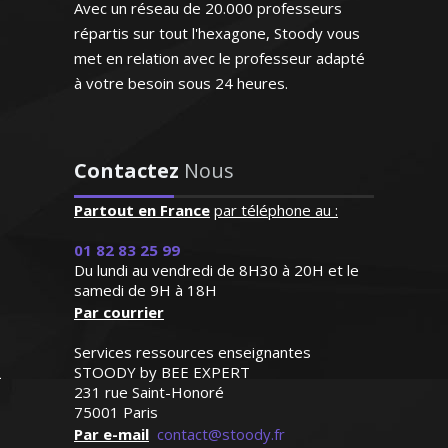
Avec un réseau de 20.000 professeurs
répartis sur tout l'hexagone, Stoody vous
Monsieur K. Michel –Professeur de
philosophie - Strasbourg
met en relation avec le professeur adapté
à votre besoin sous 24 heures.
"Excellente professeur qui
s’applique énormément et
donne de très bons
Contactez
Nous
résultats. Attentive,
Outre la seule transmission des
patiente et de surcroît très
Partout en France
par téléphone au :
connaissances, je m'attache à
sympathique, elle a su
contribuer à l'éducation de l’élève et à le
s'octroyer la confiance de
01 82 83 25 99
former en vue de lui faire aimer la
Du lundi au vendredi de 8H30 à 20H et le
notre fille dès le premier
langue et la littérature française
samedi de 9H à 18H
contact"
Par courrier
Madame G.F (Paris, élève en
Services ressources enseignantes
classe de seconde)
STOODY by BEE EXPERT
231 rue Saint-Honoré
75001 Paris
Madame P. Anne-Marie - Professeur
Par e-mail
contact@stoody.fr
de français - Nantes