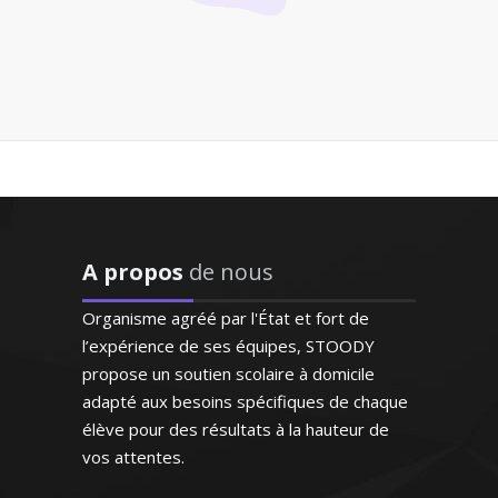
Monsieur O. Thomas – Professeur
de mathématiques - Marseille
"Respect des horaires et
maîtrise du programme ce
qui est très appréciable. Le
professeur est posé et très
J'enseigne la philosophie pour tous les
attentif aux besoins de ma
niveaux (lycée et supérieur) et je donne
fille qui progresse de façon
A propos
de nous
des cours de renforcement et de
remarquable"
méthodologie pour la préparation au
Organisme agréé par l'État et fort de
bac. La réussite, l’épanouissement
Madame C.K (Verneuil sur
l’expérience de ses équipes, STOODY
intellectuel de mes élèves sont ma
Seine, élève en primaire)
propose un soutien scolaire à domicile
principale motivation
adapté aux besoins spécifiques de chaque
élève pour des résultats à la hauteur de
vos attentes.