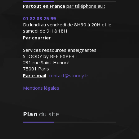
Partout en France
"Enseignant de très grande
par téléphone au :
qualité connaissant
01 82 83 25 99
parfaitement l'espagnol
Du lundi au vendredi de 8H30 à 20H et le
puisqu'il s'agit de sa langue
Passionné par les nouvelles
samedi de 9H à 18H
natale. Très doué pour
technologies, j’ai poursuivi des études
Par courrier
enseigner, il prépare
d'ingénieur en sciences informatiques.
excellemment ses cours.
Services ressources enseignantes
Pédagogue et méthodique, je sais me
Bref un modèle"
STOODY by BEE EXPERT
montrer à l'écoute des attentes de mes
231 rue Saint-Honoré
élèves ou bien les préparer aux examens
75001 Paris
Monsieur H.E (Marseille,
et aux concours
Par e-mail
contact@stoody.fr
étudiant au supérieur)
Mentions légales
Plan
du site
Monsieur H. Stéphane – Ingénieur
informaticien - Bordeaux