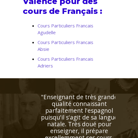
Valence pour des
cours de Français :
Cours Particuliers Francais
Agudelle
Cours Particuliers Francais
Absie
Cours Particuliers Francais
Adriers
"Très bon contact, identifie
facilement les lacunes de
l'enfant. Très bonne
pédagogie ce qui facilite
beaucoup l'apprentissage.
Personne très agréable et
serviable"