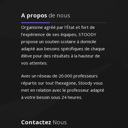
su booster la confiance à
notre fils qui a
progressivement "perdu
A propos
de nous
Passionnée par l’art sous toutes ses
pied" en mathématiques
formes et ayant pour vocation de
cette année. Il renouvelle
Organisme agréé par l'État et fort de
l’enseigner, je prodigue des cours
son regard sur cette
l’expérience de ses équipes, STOODY
particuliers en matière de design (design
matière élargissant
propose un soutien scolaire à domicile
d’espace, design des produits). Ma
l'horizon de ses objectifs;
adapté aux besoins spécifiques de chaque
méthode d’enseignement combine la
Ainsi fait, il s’enthousiasme
élève pour des résultats à la hauteur de
théorie avec la pratique pour un résultat
de plus en plus pour les
vos attentes.
maths et les résultats
optimal
suivent"
Avec un réseau de 20.000 professeurs
répartis sur tout l'hexagone, Stoody vous
Monsieur D.Z (Bordeaux, élève
met en relation avec le professeur adapté
en première S)
à votre besoin sous 24 heures.
Madame C. Camille – Professeur
d’arts appliqués - Paris
Contactez
Nous