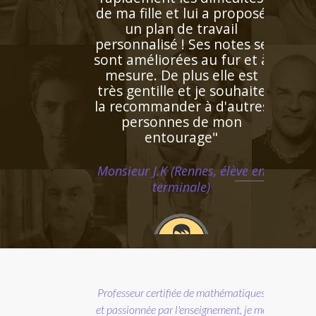
a fille et lui a proposé
un plan de travail
onnalisé ! Ses notes se
 améliorées au fur et à
ure. De plus elle est
 gentille et je souhaite
ecommander à d'autres
personnes de mon
entourage"
eur J.K (Rennes, élève en
terminale)
 bon contact, identifie
ilement les lacunes de
'enfant. Très bonne
agogie ce qui facilite
sseur certifiée de mathématiques
coup l'apprentissage.
sionnée par l'enseignement, je me