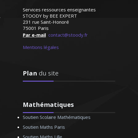
ieur H. Stéphane – Ingénieur
informaticien - Bordeaux
Services ressources enseignantes
STOODY by BEE EXPERT
231 rue Saint-Honoré
75001 Paris
seigné l’allemand durant plusieurs
Par e-mail
contact@stoody.fr
aussi bien au collège qu’au lycée.
forme aussi les adultes pour les
Mentions légales
s des entreprises ou autres. Grâce
 méthode approuvée, l’allemand
 plus une langue inaccessible. Je
Plan
du site
urai vous aider à la maîtriser
Mathématiques
me D. Monique – Professeur
Soutien Scolaire Mathématiques
d’allemand - Lille
Soutien Maths Paris
Soutien Maths Lille