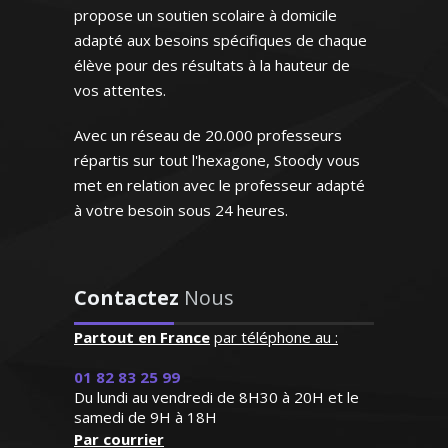
e en classe de troisième)
propose un soutien scolaire à domicile
adapté aux besoins spécifiques de chaque
élève pour des résultats à la hauteur de
e Y. Coralie – Professeur de
vos attentes.
ellente professeur qui
mathématiques - Lyon
plique énormément et
Avec un réseau de 20.000 professeurs
onne de très bons
répartis sur tout l'hexagone, Stoody vous
ésultats. Attentive,
Passionné par les nouvelles
met en relation avec le professeur adapté
nte et de surcroît très
ologies, j’ai poursuivi des études
mpathique, elle a su
à votre besoin sous 24 heures.
énieur en sciences informatiques.
troyer la confiance de
gogue et méthodique, je sais me
re fille dès le premier
er à l'écoute des attentes de mes
contact"
Contactez
Nous
 ou bien les préparer aux examens
et aux concours
me G.F (Paris, élève en
Partout en France
par téléphone au :
classe de seconde)
01 82 83 25 99
Du lundi au vendredi de 8H30 à 20H et le
samedi de 9H à 18H
Par courrier