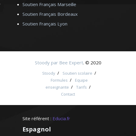
Soutien Français Marseille
Soutien Français Bordeaux
Soutien Français Lyon
Stoody par Bee Expert
. © 2020
/
/
Stoody
Soutien scolaire
/
Formules
Equipe
/
/
enseignante
Tarifs
Contact
Site référent :
Educia.fr
Espagnol