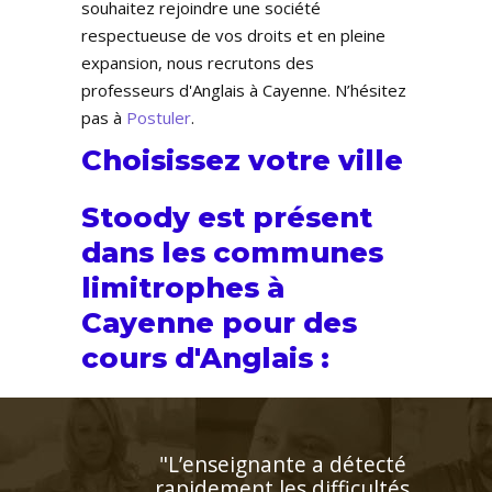
souhaitez rejoindre une société
respectueuse de vos droits et en pleine
expansion, nous recrutons des
professeurs d'Anglais à Cayenne. N’hésitez
pas à
Postuler
.
Choisissez votre ville
Stoody est présent
dans les communes
limitrophes à
Cayenne pour des
cours d'Anglais :
enseignante a détecté
dement les difficultés