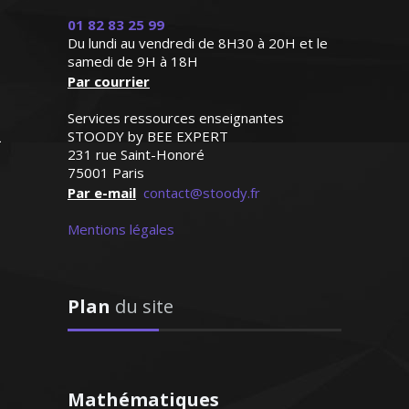
enseigner, il prépare
année, je donne des cours de physique
excellemment ses cours.
01 82 83 25 99
chimie à des étudiants jusqu'au niveau
Du lundi au vendredi de 8H30 à 20H et le
Bref un modèle"
maîtrise sous la forme de tutorat et de
samedi de 9H à 18H
Par courrier
travaux dirigés. De plus, depuis 1998, je
Monsieur H.E (Marseille,
prodigue des cours particuliers de
étudiant au supérieur)
Services ressources enseignantes
mathématiques et de physique chimie à
STOODY by BEE EXPERT
des élèves de tous les niveaux.
231 rue Saint-Honoré
Disponible et dotée d'une grande
75001 Paris
expérience, je saurai aider mes élèves à
Par e-mail
contact@stoody.fr
améliorer leurs résultats
Mentions légales
Plan
du site
Madame S. Véronique - Professeur
de physique/chimie – Strasbourg
J’enseigne l'économie et la gestion au
sein de l’éducation nationale depuis
Mathématiques