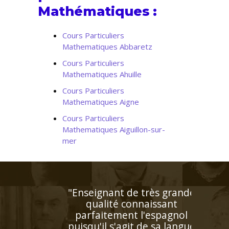
Mathématiques :
Cours Particuliers
Mathematiques Abbaretz
Cours Particuliers
Mathematiques Ahuille
Cours Particuliers
Mathematiques Aigne
Cours Particuliers
Mathematiques Aiguillon-sur-
mer
"Très bon contact, identifie
facilement les lacunes de
l'enfant. Très bonne
pédagogie ce qui facilite