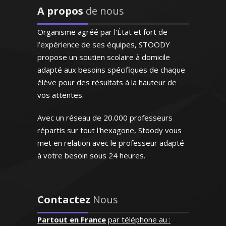
de comptabilité et gestion dans les
sympathique, elle a su
A propos
de nous
lycées professionnels et je donne des
s'octroyer la confiance de
formations spécialisées sur mesure pour
notre fille dès le premier
Organisme agréé par l'État et fort de
les professionnels de la vente et du
contact"
l’expérience de ses équipes, STOODY
marketing. J’aime transmettre le savoir
propose un soutien scolaire à domicile
et aider mes élèves à bien réussir
Madame G.F (Paris, élève en
adapté aux besoins spécifiques de chaque
classe de seconde)
élève pour des résultats à la hauteur de
vos attentes.
Avec un réseau de 20.000 professeurs
répartis sur tout l'hexagone, Stoody vous
Madame P. Adélaïde – Professeur de
comptabilité/gestion - Nantes
met en relation avec le professeur adapté
à votre besoin sous 24 heures.
"Enseignant de très grande
qualité connaissant
parfaitement l'espagnol
Contactez
Nous
puisqu'il s'agit de sa langue
Titulaire d'un DEA en sciences
natale. Très doué pour
Partout en France
par téléphone au :
physiques, passant son doctorat cette