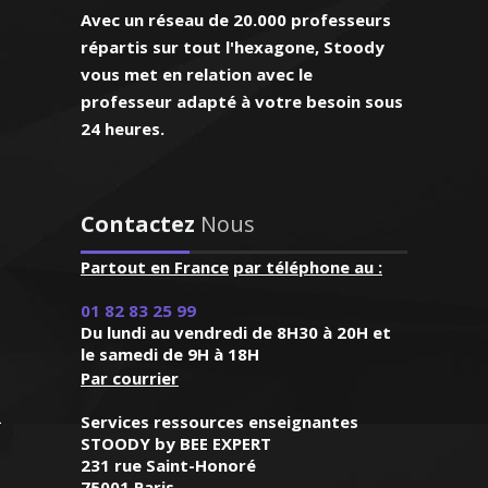
ière S)
Avec un réseau de 20.000 professeurs
répartis sur tout l'hexagone, Stoody
vous met en relation avec le
eur très
ndre – Professeur
professeur adapté à votre besoin sous
t à l'écoute
 – Lille
24 heures.
 aux besoins
et répond à
e de mathématiques
mandes"
enseignement, je me
 pour des cours
Contactez
Nous
rdeaux, élève
icile tous niveaux
ière S)
Partout en France
par téléphone au :
réat). Dynamique,
ue, je suis capable
01 82 83 25 99
de mon élève en un
Du lundi au vendredi de 8H30 à 20H et
 temps
le samedi de 9H à 18H
Par courrier
Services ressources enseignantes
STOODY by BEE EXPERT
231 rue Saint-Honoré
75001 Paris