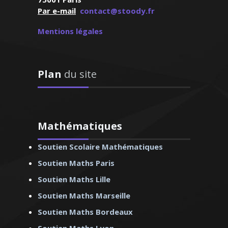
 – Professeur de
Par e-mail
contact@stoody.fr
s – Bordeaux
Mentions légales
and durant plusieurs
Plan
du site
collège qu’au lycée.
 adultes pour les
ses ou autres. Grâce
ouvée, l’allemand
ue inaccessible. Je
Mathématiques
r à la maîtriser
Soutien Scolaire Mathématiques
Soutien Maths Paris
Soutien Maths Lille
Soutien Maths Marseille
ue – Professeur
Soutien Maths Bordeaux
d - Lille