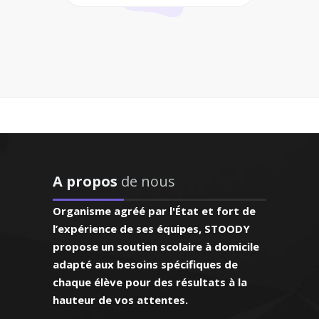
an-Philippe -
iologie (SVT) -
oble
ur STOODY a
 confiance à
ls qui a
ment "perdu
2 en anglais et fort
thématiques
ience en Angleterre
Il renouvelle
aime aider mes élèves
 sur cette
A propos
de nous
veau en fonction de
argissant
e donne des cours
es objectifs;
Organisme agréé par l'État et fort de
lais pour tous les
ait, il
l’expérience de ses équipes, STOODY
sme de plus
relationnel, la
propose un soutien scolaire à domicile
les maths et
r le dialogue sont
adapté aux besoins spécifiques de
ts suivent"
r un climat positif
chaque élève pour des résultats à la
pprentissage
hauteur de vos attentes.
ordeaux, élève