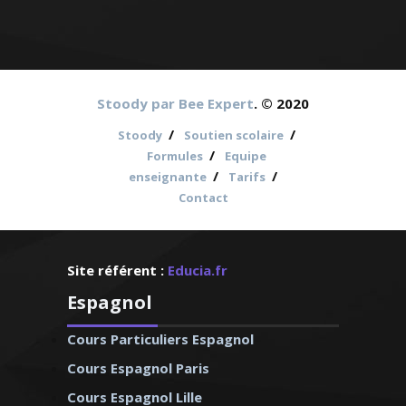
Stoody par Bee Expert
. © 2020
/
/
Stoody
Soutien scolaire
/
Formules
Equipe
/
/
enseignante
Tarifs
Contact
Site référent :
Educia.fr
Espagnol
Cours Particuliers Espagnol
Cours Espagnol Paris
Cours Espagnol Lille