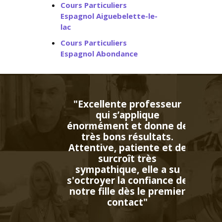
Cours Particuliers
Espagnol Aiguebelette-le-
lac
Cours Particuliers
Espagnol Abondance
 professeur
pplique
et donne de
résultats.
tiente et de
t très
, elle a su
 confiance de
ès le premier
act"