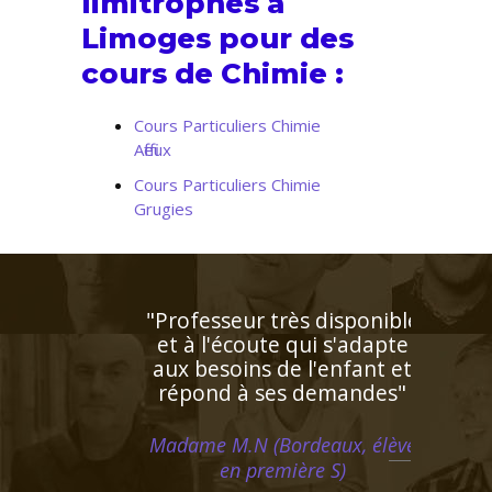
limitrophes à
Limoges pour des
cours de Chimie :
Cours Particuliers Chimie
Affieux
Cours Particuliers Chimie
Grugies
"Le professeur STOODY a
su booster la confiance à
notre fils qui a
progressivement "perdu
pied" en mathématiques
cette année. Il renouvelle
son regard sur cette
matière élargissant