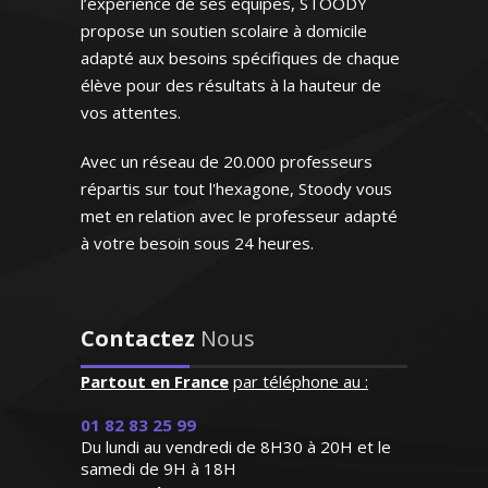
l’expérience de ses équipes, STOODY
travaux dirigés. De plus, depuis 1998, je
en cinquième)
propose un soutien scolaire à domicile
prodigue des cours particuliers de
adapté aux besoins spécifiques de chaque
mathématiques et de physique chimie à
élève pour des résultats à la hauteur de
des élèves de tous les niveaux.
vos attentes.
Disponible et dotée d'une grande
expérience, je saurai aider mes élèves à
Avec un réseau de 20.000 professeurs
améliorer leurs résultats
répartis sur tout l'hexagone, Stoody vous
met en relation avec le professeur adapté
à votre besoin sous 24 heures.
"Professeur très disponible
et à l'écoute qui s'adapte
Madame S. Véronique - Professeur
aux besoins de l'enfant et
Contactez
Nous
de physique/chimie – Strasbourg
répond à ses demandes"
Professeur certifiée de mathématiques
Partout en France
par téléphone au :
et passionnée par l'enseignement, je me
Madame M.N (Bordeaux, élève
rends disponible pour des cours
01 82 83 25 99
en première S)
particuliers à domicile tous niveaux
Du lundi au vendredi de 8H30 à 20H et le
(jusqu'au baccalauréat). Dynamique,
samedi de 9H à 18H