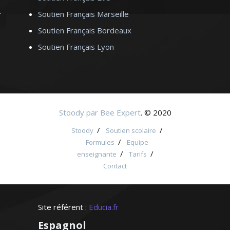
Soutien Français Marseille
Soutien Français Bordeaux
Soutien Français Lyon
Stoody par Bee Expert
. © 2020
/
/
Stoody
Soutien scolaire
/
Formules
Equipe
/
/
enseignante
Tarifs
Contact
Site référent :
Educia.fr
Espagnol