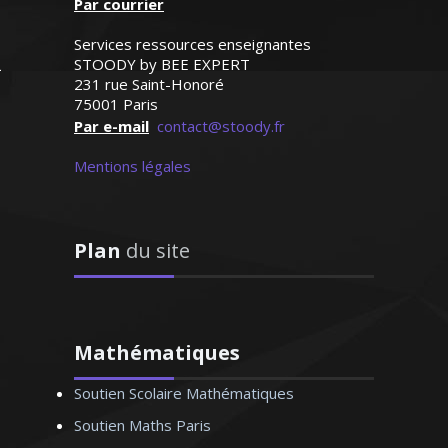
Par courrier
patiente et méthodique, je suis capable
d’élever le niveau de mon élève en un
Services ressources enseignantes
rien de temps
STOODY by BEE EXPERT
231 rue Saint-Honoré
75001 Paris
Par e-mail
contact@stoody.fr
Mentions légales
Madame W. Hélène – Professeur de
mathématiques – Bordeaux
Plan
du site
Docteur en physique-chimie et
passionné par les sciences et
Mathématiques
l'enseignement, je donne des cours
Soutien Scolaire Mathématiques
particuliers pour toutes les classes du
lycée et aux étudiants du supérieur.
Soutien Maths Paris
Comme le bon professeur fait le bon