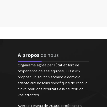
Madame D. Monique – Professeur
"Très bon contact, identifie
d’allemand - Lille
facilement les lacunes de
l'enfant. Très bonne
pédagogie ce qui facilite
Passionné par les nouvelles
beaucoup l'apprentissage.
technologies, j’ai poursuivi des études
Personne très agréable et
d'ingénieur en sciences informatiques.
serviable"
Pédagogue et méthodique, je sais me
montrer à l'écoute des attentes de mes
Madame R.Y (Saint Cloud, élève
A propos
de nous
élèves ou bien les préparer aux examens
en cinquième)
et aux concours
Organisme agréé par l'État et fort de
l’expérience de ses équipes, STOODY
propose un soutien scolaire à domicile
adapté aux besoins spécifiques de chaque
élève pour des résultats à la hauteur de
vos attentes.
Monsieur H. Stéphane – Ingénieur
"Professeur consciencieux,
informaticien - Bordeaux
proche de l'élève, patient,
Avec un réseau de 20.000 professeurs