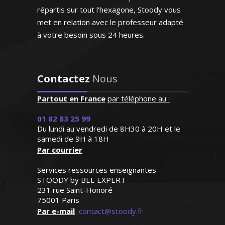
disponible. J'aurai recours
répartis sur tout l'hexagone, Stoody vous
à son aide dès que ça sera
Diplômé d'un DESS droit des
met en relation avec le professeur adapté
nécessaire"
entreprises commerciales, j’enseigne au
à votre besoin sous 24 heures.
sein des universités. À l'écoute et doté du
Madame G.M (Strasbourg,
sens pédagogique, je m'attache avant
élève en première L)
tout à analyser les besoins de l'élèves
Contactez
Nous
pour y répondre efficacement
Partout en France
par téléphone au :
01 82 83 25 99
Du lundi au vendredi de 8H30 à 20H et le
samedi de 9H à 18H
Monsieur T. Jean-Yves – Professeur
Par courrier
universitaire de droit - Paris
Services ressources enseignantes
STOODY by BEE EXPERT
231 rue Saint-Honoré
75001 Paris
Enseignant vacataire au sein de
Par e-mail
contact@stoody.fr
l’éducation nationale, je mets mon