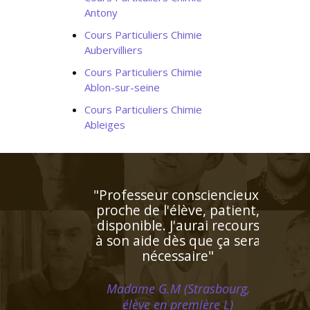
Antony
Cours Particuliers Chimie
Aubervilliers
Cours Particuliers Chimie
Ablon-sur-seine
Cours Particuliers Chimie
Ableiges
"Professeur très disponible
et à l'écoute qui s'adapte
aux besoins de l'enfant et
répond à ses demandes"
Madame M.N (Bordeaux, élève
en première S)