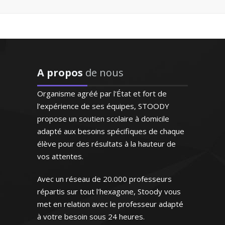
su booster la confiance à
notre fils qui a
progressivement "perdu
J’enseigne l'économie et la gestion au
pied" en mathématiques
sein de l’éducation nationale depuis
cette année. Il renouvelle
1998. Je donne des cours particuliers
son regard sur cette
de mathématiques aussi bien pour les
matière élargissant
A propos
de nous
classes du lycée (de la première à la
l'horizon de ses objectifs;
terminale) que pour les étudiants du
Ainsi fait, il s’enthousiasme
Organisme agréé par l'État et fort de
supérieur (BTS, DUT et licence). Rendre
de plus en plus pour les
l’expérience de ses équipes, STOODY
maths et les résultats
les mathématiques accessibles et
propose un soutien scolaire à domicile
suivent"
passionnantes est mon ambition
adapté aux besoins spécifiques de chaque
élève pour des résultats à la hauteur de
Monsieur D.Z (Bordeaux, élève
vos attentes.
en première S)
Avec un réseau de 20.000 professeurs
"Excellente professeur qui
répartis sur tout l'hexagone, Stoody vous
Monsieur O. Thomas – Professeur
s’applique énormément et
de mathématiques - Marseille
met en relation avec le professeur adapté
donne de très bons
à votre besoin sous 24 heures.
résultats. Attentive,
Passionné par les nouvelles