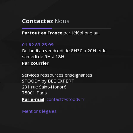
patiente et de surcroît très
technologies, j’ai poursuivi des études
sympathique, elle a su
d'ingénieur en sciences informatiques.
s'octroyer la confiance de
Contactez
Nous
Pédagogue et méthodique, je sais me
notre fille dès le premier
montrer à l'écoute des attentes de mes
contact"
Partout en France
par téléphone au :
élèves ou bien les préparer aux examens
et aux concours
Madame G.F (Paris, élève en
01 82 83 25 99
classe de seconde)
Du lundi au vendredi de 8H30 à 20H et le
samedi de 9H à 18H
Par courrier
Services ressources enseignantes
STOODY by BEE EXPERT
Monsieur H. Stéphane – Ingénieur
231 rue Saint-Honoré
informaticien - Bordeaux
75001 Paris
Par e-mail
contact@stoody.fr
Mentions légales
Enseignant vacataire au sein de
l’éducation nationale, je mets mon
savoir-faire et mon expérience au