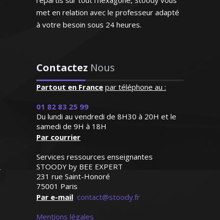
répartis sur tout l'hexagone, Stoody vous
pédagogie ce qui facilite
Passionnée par l’art sous toutes ses
met en relation avec le professeur adapté
beaucoup l'apprentissage.
formes et ayant pour vocation de
Personne très agréable et
à votre besoin sous 24 heures.
l’enseigner, je prodigue des cours
serviable"
particuliers en matière de design (design
d’espace, design des produits). Ma
Madame R.Y (Saint Cloud, élève
Contactez
Nous
méthode d’enseignement combine la
en cinquième)
théorie avec la pratique pour un résultat
Partout en France
par téléphone au :
optimal
01 82 83 25 99
Du lundi au vendredi de 8H30 à 20H et le
samedi de 9H à 18H
Par courrier
Services ressources enseignantes
Madame C. Camille – Professeur
STOODY by BEE EXPERT
d’arts appliqués - Paris
231 rue Saint-Honoré
75001 Paris
J'enseigne la philosophie pour tous les
Par e-mail
contact@stoody.fr
niveaux (lycée et supérieur) et je donne
des cours de renforcement et de
Mentions légales