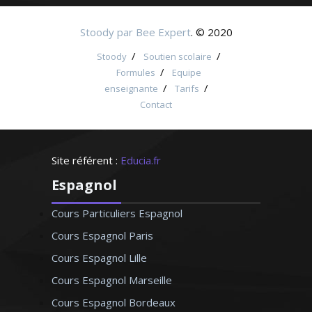
Stoody par Bee Expert
. © 2020
/
/
Stoody
Soutien scolaire
/
Formules
Equipe
/
/
enseignante
Tarifs
Contact
Site référent :
Educia.fr
Espagnol
Cours Particuliers Espagnol
Cours Espagnol Paris
Cours Espagnol Lille
Cours Espagnol Marseille
Cours Espagnol Bordeaux