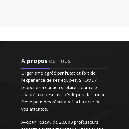
Madame F. Marie - Professeur
"Respect des horaires et
d’anglais - Bordeaux
maîtrise du programme ce
qui est très appréciable. Le
professeur est posé et très
Enseignant vacataire au sein de
attentif aux besoins de ma
l’éducation nationale, je mets mon
fille qui progresse de façon
savoir-faire et mon expérience au
remarquable"
service des élèves en difficultés
Madame C.K (Verneuil sur
A propos
de nous
Seine, élève en primaire)
Organisme agréé par l'État et fort de
l’expérience de ses équipes, STOODY
propose un soutien scolaire à domicile
Monsieur A. Eric – Professeur
d’anglais – Marseille
adapté aux besoins spécifiques de chaque
élève pour des résultats à la hauteur de
vos attentes.
"Très bon contact, identifie
facilement les lacunes de
Avec un réseau de 20.000 professeurs
l'enfant. Très bonne