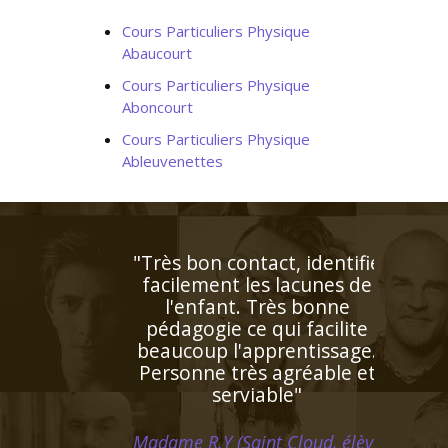
Cours Particuliers Physique
Abaucourt
Cours Particuliers Physique
Aboncourt
Cours Particuliers Physique
Ableuvenettes
"Professeur consciencieux,
proche de l'élève, patient,
disponible. J'aurai recours
à son aide dès que ça sera
nécessaire"
Madame G.M (Strasbourg,
élève en première L)