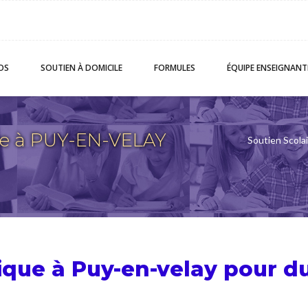
OS
SOUTIEN
À DOMICILE
FORMULES
ÉQUIPE
ENSEIGNANT
ue à PUY-EN-VELAY
Soutien Scola
ique à Puy-en-velay pour d