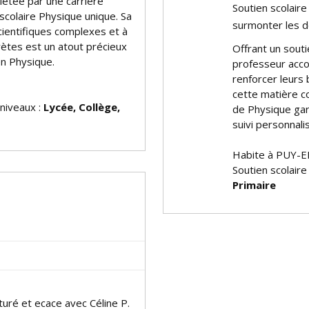
létée par une carrière
Soutien scolair
 scolaire Physique unique. Sa
surmonter les d
cientifiques complexes et à
rètes est un atout précieux
Offrant un soutie
en Physique.
professeur acco
renforcer leurs 
cette matière c
 niveaux :
Lycée, Collège,
de Physique gar
suivi personnali
Habite à PUY-
Soutien scolaire
Primaire
ré et efficace avec Céline P.