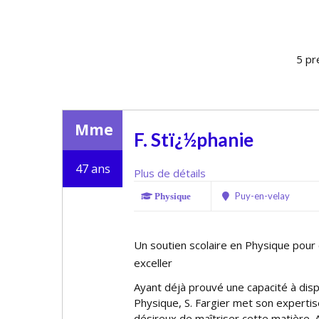
5 pr
Mme
F. Stï¿½phanie
47 ans
Plus de détails
Puy-en-velay
Physique
Un soutien scolaire en Physique pour 
exceller
Ayant déjà prouvé une capacité à disp
Physique, S. Fargier met son expertis
désireux de maîtriser cette matière.