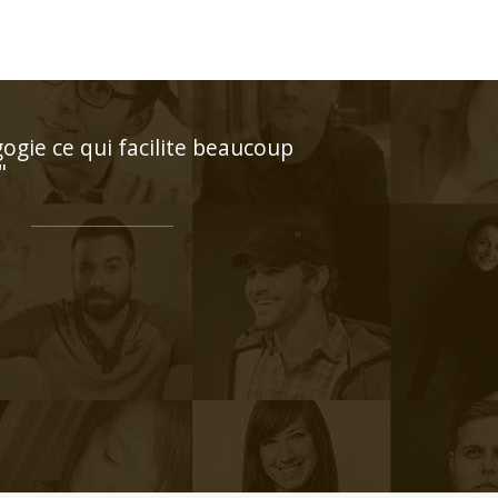
 professeur est posé et très
arquable"
rs à son aide dès que ça sera