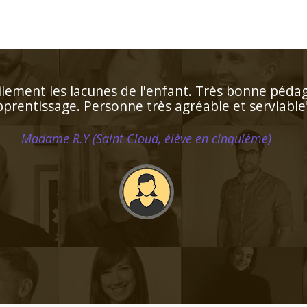
rise du programme ce qui est très appréciable. Le
ux besoins de ma fille qui progresse de façon rem
Madame C.K (Verneuil sur Seine, élève en primaire)
che de l'élève, patient, disponible. J'aurai recou