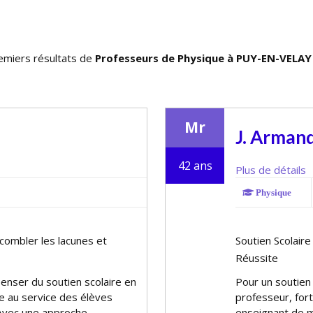
emiers résultats de
Professeurs de Physique à PUY-EN-VELAY 
Mr
J. Arman
42 ans
Plus de détails
Physique
combler les lacunes et
Soutien Scolair
Réussite
enser du soutien scolaire en
Pour un soutien 
e au service des élèves
professeur, for
 Avec une approche
enseignant de m