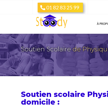
01 82 83 25 99
À PROP
Soutien Scolaire
de Physiq
Soutien scolaire Phys
domicile :