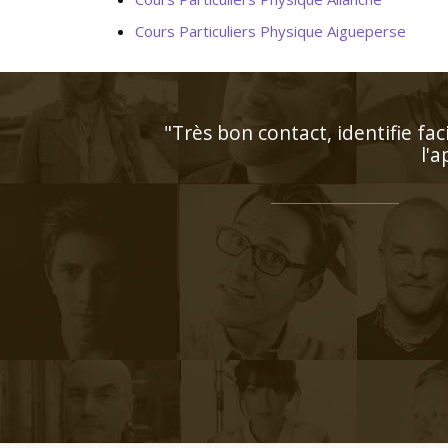
Cours Particuliers Physique Aigueperse
"Respect des horaires et maît
attentif a
"Professeur consciencieux, pro