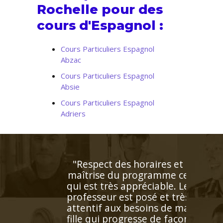
Rochelle pour des
cours d'Espagnol :
Cours Particuliers Espagnol
Abzac
Cours Particuliers Espagnol
Absie
Cours Particuliers Espagnol
Adriers
"L’enseignante a détecté
rapidement les difficultés
de ma fille et lui a proposé
un plan de travail
personnalisé ! Ses notes se
sont améliorées au fur et à