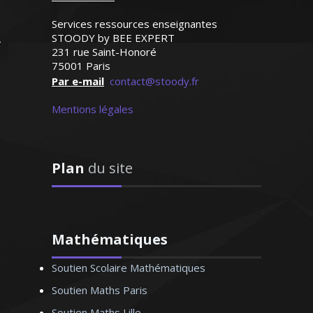
mes atouts pour créer un climat positif
Services ressources enseignantes
propice à l’apprentissage
STOODY by BEE EXPERT
231 rue Saint-Honoré
75001 Paris
Par e-mail
contact@stoody.fr
Mentions légales
Monsieur P. Alexandre – Professeur
d’anglais – Lille
Plan
du site
Que ce soit le français ou le français
FLE (enseignement pour les étrangers
résidants en France), je donne des cours
particuliers personnalisés depuis de
nombreuses années. Ponctuelle, à
Mathématiques
l’écoute et méthodique, je sais encadrer
Soutien Scolaire Mathématiques
mes élèves et les motiver dans leur
apprentissage de la langue de Molière
Soutien Maths Paris
Soutien Maths Lille