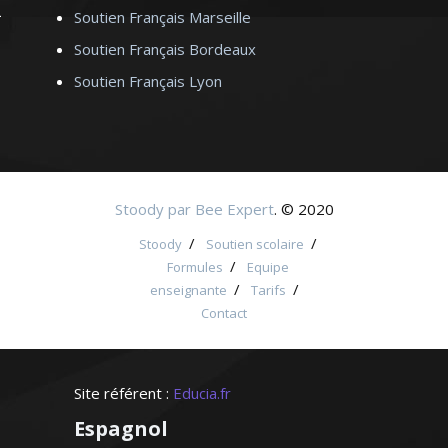
Soutien Français Marseille
Soutien Français Bordeaux
Soutien Français Lyon
Stoody par Bee Expert
. © 2020
/
/
Stoody
Soutien scolaire
/
Formules
Equipe
/
/
enseignante
Tarifs
Contact
Site référent :
Educia.fr
Espagnol