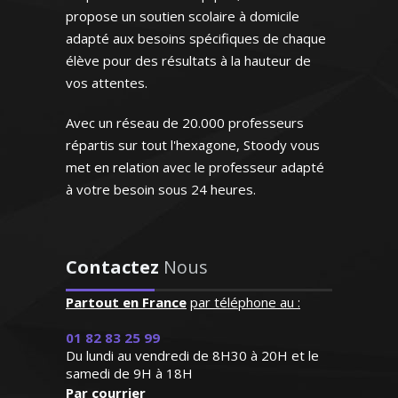
élève, je m’efforce à assurer un
propose un soutien scolaire à domicile
accompagnement pédagogique
adapté aux besoins spécifiques de chaque
personnalisé et de qualité
élève pour des résultats à la hauteur de
vos attentes.
Avec un réseau de 20.000 professeurs
répartis sur tout l'hexagone, Stoody vous
met en relation avec le professeur adapté
Monsieur S. Bernard - Professeur de
"Respect des horaires et
physique/chimie - Lille
à votre besoin sous 24 heures.
maîtrise du programme ce
qui est très appréciable. Le
professeur est posé et très
Diplômé d'un Master 2 en anglais et fort
attentif aux besoins de ma
Contactez
Nous
de deux ans d’expérience en Angleterre
fille qui progresse de façon
(où j’ai enseigné), j’aime aider mes élèves
remarquable"
Partout en France
par téléphone au :
à acquérir le bon niveau en fonction de
leurs attentes. Je donne des cours
Madame C.K (Verneuil sur
01 82 83 25 99
particuliers d’anglais pour tous les
Du lundi au vendredi de 8H30 à 20H et le
Seine, élève en primaire)
niveaux. Le bon relationnel, la
samedi de 9H à 18H
Par courrier
pédagogie basée sur le dialogue sont