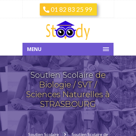
01 82 83 25 99
MENU
Soutien Scolaire
de
Biologie / SVT /
Sciences Naturelles à
STRASBOURG
Soutien Scolaire
Soutien Scolaire de