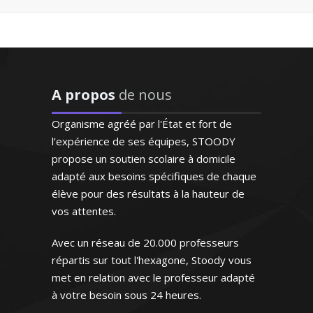
aux besoins de l'enfant et
répond à ses demandes"
Professeur certifiée de mathématiques
et passionnée par l'enseignement, je me
Madame M.N (Bordeaux, élève
rends disponible pour des cours
en première S)
particuliers à domicile tous niveaux
A propos
de nous
(jusqu'au baccalauréat). Dynamique,
patiente et méthodique, je suis capable
Organisme agréé par l'État et fort de
d’élever le niveau de mon élève en un
l’expérience de ses équipes, STOODY
rien de temps
propose un soutien scolaire à domicile
adapté aux besoins spécifiques de chaque
élève pour des résultats à la hauteur de
vos attentes.
Avec un réseau de 20.000 professeurs
Madame W. Hélène – Professeur de
"Respect des horaires et
mathématiques – Bordeaux
répartis sur tout l'hexagone, Stoody vous
maîtrise du programme ce
met en relation avec le professeur adapté
qui est très appréciable. Le
à votre besoin sous 24 heures.
professeur est posé et très
Diplômé d'un DESS droit des