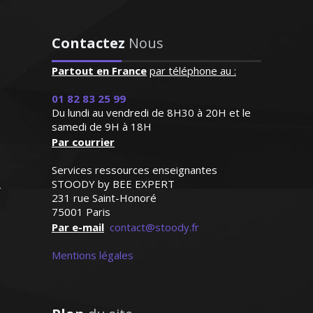
attentif aux besoins de ma
entreprises commerciales, j’enseigne au
fille qui progresse de façon
sein des universités. À l'écoute et doté du
remarquable"
sens pédagogique, je m'attache avant
Contactez
Nous
tout à analyser les besoins de l'élèves
Madame C.K (Verneuil sur
Partout en France
par téléphone au :
pour y répondre efficacement
Seine, élève en primaire)
01 82 83 25 99
Du lundi au vendredi de 8H30 à 20H et le
samedi de 9H à 18H
Par courrier
Services ressources enseignantes
Monsieur T. Jean-Yves – Professeur
STOODY by BEE EXPERT
universitaire de droit - Paris
231 rue Saint-Honoré
75001 Paris
Par e-mail
contact@stoody.fr
Mentions légales
Ingénieur de formation, je possède une
grande expérience en tant que
professeur de cours particuliers à
domicile. Du lycée et jusqu'aux classes