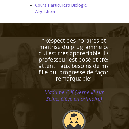
Cours Particuliers Biologie
Algolsheim
"Professeur consciencieux,
proche de l'élève, patient,
disponible. J'aurai recours
à son aide dès que ça sera
nécessaire"
Madame G.M (Strasbourg,
élève en première L)