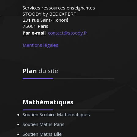
Services ressources enseignantes
STOODY by BEE EXPERT
231 rue Saint-Honoré
75001 Paris
le français ou le français
Par e-mail
contact@stoody.fr
ement pour les étrangers
France), je donne des cours
Mentions légales
s personnalisés depuis de
 années. Ponctuelle, à
éthodique, je sais encadrer
Plan
du site
et les motiver dans leur
e de la langue de Molière
Mathématiques
Soutien Scolaire Mathématiques
 V. Anne-Marie –
Soutien Maths Paris
ur de français – Nice
Soutien Maths Lille