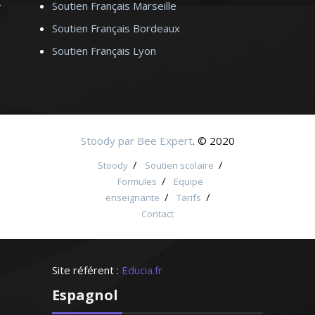
Soutien Français Marseille
Soutien Français Bordeaux
Soutien Français Lyon
Stoody par Bee Expert
. © 2020
/
/
Stoody
Soutien scolaire
/
Formules
Equipe
/
/
enseignante
Tarifs
Contact
Site référent :
Educia.fr
Espagnol