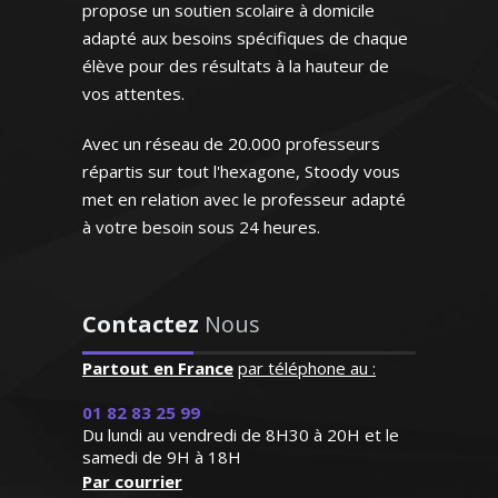
propose un soutien scolaire à domicile
adapté aux besoins spécifiques de chaque
élève pour des résultats à la hauteur de
délaïde – Professeur de
vos attentes.
fesseur STOODY a
ité/gestion - Nantes
er la confiance à
Avec un réseau de 20.000 professeurs
re fils qui a
répartis sur tout l'hexagone, Stoody vous
sivement "perdu
t vacataire au sein de
met en relation avec le professeur adapté
n mathématiques
n nationale, je mets mon
née. Il renouvelle
à votre besoin sous 24 heures.
re et mon expérience au
gard sur cette
es élèves en difficultés
re élargissant
 de ses objectifs;
Contactez
Nous
, il s’enthousiasme
 en plus pour les
Partout en France
par téléphone au :
et les résultats
suivent"
01 82 83 25 99
A. Eric – Professeur
Du lundi au vendredi de 8H30 à 20H et le
glais – Marseille
.Z (Bordeaux, élève
samedi de 9H à 18H
 première S)
Par courrier