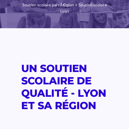
Soutien scolaire par rÃ©gion
> Soutien scolaire
Lyon
UN SOUTIEN
SCOLAIRE DE
QUALITÉ - LYON
ET SA RÉGION