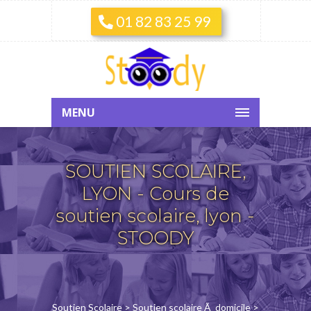
01 82 83 25 99
MENU
SOUTIEN SCOLAIRE,
LYON - Cours de
soutien scolaire, lyon -
STOODY
Soutien Scolaire
>
Soutien scolaire Ã domicile
>