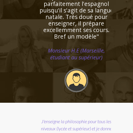
ement l'espagnol
s'agit de sa langue
 Très doué pour
ner, il prépare
mment ses cours.
f un modèle"
r H.E (Marseille,
nt au supérieur)
ur très disponible
coute qui s'adapte
ins de l'enfant et
à ses demandes"
 philosophie pour tous les
e et supérieur) et je donne