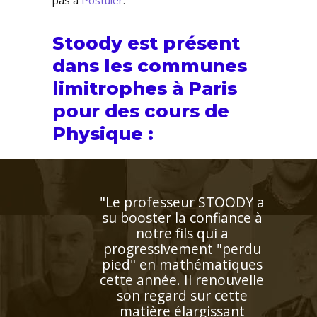
pas à
Postuler
.
Stoody est présent
dans les communes
limitrophes à Paris
pour des cours de
Physique :
"Entièrement satisfaite.
Ma fille a augmenté sa
moyenne en anglais en
obtenant un 18/20 au
troisième trimestre. Je
compte faire la même
chose avec mon fils à la
rentrée de septembre avec