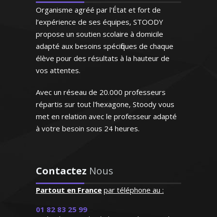
contribuer à l'éducation de l’élève et à le
excellemment ses cours.
Organisme agréé par l'État et fort de
former en vue de lui faire aimer la
Bref un modèle"
l’expérience de ses équipes, STOODY
langue et la littérature française
propose un soutien scolaire à domicile
Monsieur H.E (Marseille,
adapté aux besoins spécifiques de chaque
étudiant au supérieur)
élève pour des résultats à la hauteur de
vos attentes.
Avec un réseau de 20.000 professeurs
Madame P. Anne-Marie - Professeur
de français - Nantes
répartis sur tout l'hexagone, Stoody vous
met en relation avec le professeur adapté
à votre besoin sous 24 heures.
"Le professeur STOODY a
Contactez
Nous
su booster la confiance à
notre fils qui a
Partout en France
par téléphone au :
progressivement "perdu
Professeur certifiée de mathématiques
01 82 83 25 99
pied" en mathématiques
et passionnée par l'enseignement, je me