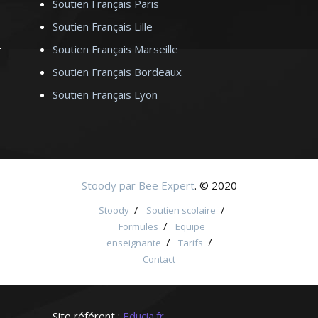
Soutien Français Paris
Soutien Français Lille
Soutien Français Marseille
Soutien Français Bordeaux
Soutien Français Lyon
Stoody par Bee Expert
. © 2020
/
/
Stoody
Soutien scolaire
/
Formules
Equipe
/
/
enseignante
Tarifs
Contact
Site référent :
Educia.fr