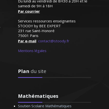
Du lundi au vendredi de 8H30 à 20H et le
cette année. Il renouvelle
rends disponible pour des cours
samedi de 9H à 18H
son regard sur cette
Par courrier
particuliers à domicile tous niveaux
matière élargissant
(jusqu'au baccalauréat). Dynamique,
l'horizon de ses objectifs;
Services ressources enseignantes
patiente et méthodique, je suis capable
Ainsi fait, il s’enthousiasme
STOODY by BEE EXPERT
d’élever le niveau de mon élève en un
de plus en plus pour les
231 rue Saint-Honoré
maths et les résultats
rien de temps
75001 Paris
suivent"
Par e-mail
contact@stoody.fr
Mentions légales
Monsieur D.Z (Bordeaux, élève
en première S)
Madame W. Hélène – Professeur de
Plan
du site
mathématiques – Bordeaux
Mathématiques
Soutien Scolaire Mathématiques
Depuis 15 ans déjà, j’enseigne les cours