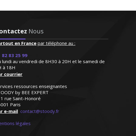
ontactez
Nous
artout en France
par téléphone au :
 82 83 25 99
 lundi au vendredi de 8H30 à 20H et le samedi de
H à 18H
r courrier
rvices ressources enseignantes
TOODY by BEE EXPERT
1 rue Saint-Honoré
001 Paris
r e-mail
contact@stoody.fr
ntions légales