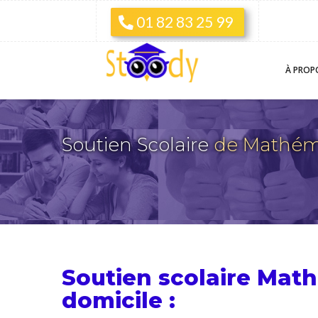
01 82 83 25 99
À PROP
Soutien Scolaire
de Mathém
Soutien scolaire Mat
domicile :