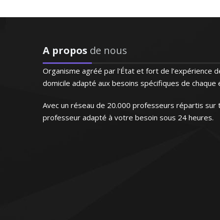
ail personnalisé !
and - Lille
A propos
de nous
 la recommander à
Organisme agréé par l'État et fort de l’expérience
 maternelle. J’enseigne
domicile adapté aux besoins spécifiques de chaque é
 et traduction) et je
au de mes élèves et de
Avec un réseau de 20.000 professeurs répartis sur t
professeur adapté à votre besoin sous 24 heures.
 au troisième
 - Bordeaux
 entendu la même
nt pour les étrangers