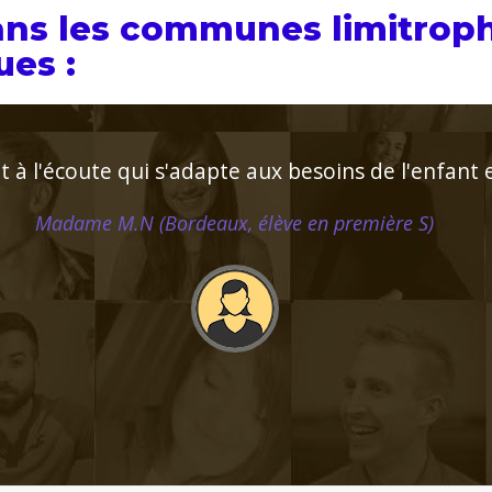
ans les communes limitroph
es :