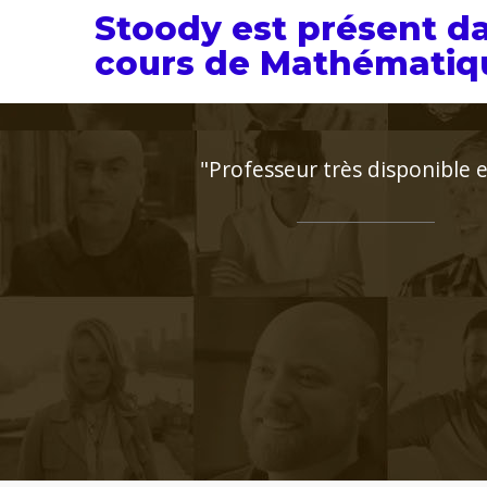
Stoody est présent d
cours de Mathématiqu
 ses demandes"
st posé et très