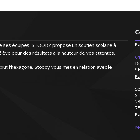
C
P
 de ses équipes, STOODY propose un soutien scolaire à
lève pour des résultats à la hauteur de vos attentes.
01
Du
out l'hexagone, Stoody vous met en relation avec le
9
Pa
Se
S
23
75
Pa
Me