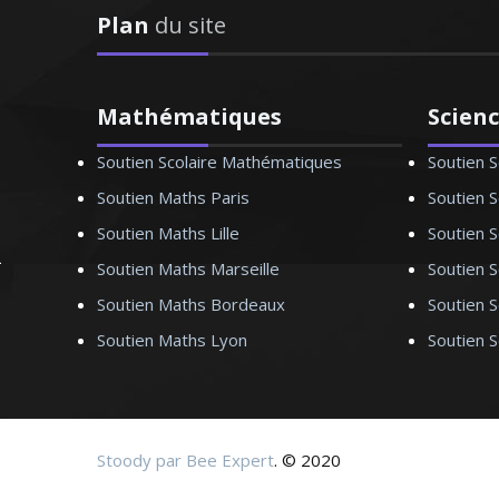
ersonnalisés depuis de
Plan
du site
e, je sais encadrer mes
 langue de Molière
Mathématiques
Scien
Soutien Scolaire Mathématiques
Soutien S
Soutien Maths Paris
Soutien S
nçais – Nice
Soutien Maths Lille
Soutien S
Soutien Maths Marseille
Soutien S
tionale, je donne des
Soutien Maths Bordeaux
Soutien 
a pédagogie, je reste à
Soutien Maths Lyon
Soutien 
 élèves
Stoody par Bee Expert
. © 2020