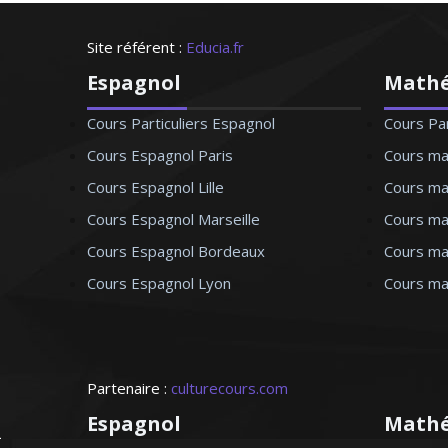
tiques - Paris
Site référent :
Educia.fr
Espagnol
Math
Cours Particuliers Espagnol
Cours Pa
Cours Espagnol Paris
Cours ma
Cours Espagnol Lille
Cours mat
Cours Espagnol Marseille
Cours ma
Cours Espagnol Bordeaux
Cours ma
Cours Espagnol Lyon
Cours ma
Partenaire :
culturecours.com
Espagnol
Math