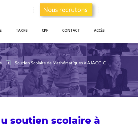
Nous recrutons
E
TARIFS
CPF
CONTACT
ACCÈS
e
Soutien Scolaire de Mathématiques à AJACCIO
du
soutien scolaire
à