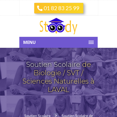
01 82 83 25 99
MENU
Soutien Scolaire
de
Biologie / SVT /
Sciences Naturelles à
LAVAL
Soutien Scolaire
Soutien Scolaire de