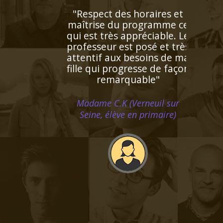
"L’enseignante a détecté
rapidement les difficultés
de ma fille et lui a proposé
un plan de travail
personnalisé ! Ses notes se
sont améliorées au fur et à
mesure. De plus elle est
très gentille et je souhaite
la recommander à d'autres
personnes de mon
entourage"
Monsieur J.K (Rennes, élève en
terminale)
"Professeur très disponible