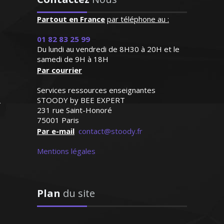
fille qui progresse de façon
traductrice littéraire, je donne des cours
remarquable"
Partout en France
par téléphone au :
particuliers pour tous les niveaux et
pour tous les besoins (initiation, remise
Madame C.K (Verneuil sur
01 82 83 25 99
à niveau, renforcement, préparation aux
Du lundi au vendredi de 8H30 à 20H et le
Seine, élève en primaire)
tests …)
samedi de 9H à 18H
Par courrier
Services ressources enseignantes
STOODY by BEE EXPERT
231 rue Saint-Honoré
75001 Paris
Madame E. Béatrice - Professeur
Par e-mail
contact@stoody.fr
d’espagnol - Montpellier
Mentions légales
Plan
du site
J'enseigne la philosophie pour tous les
niveaux (lycée et supérieur) et je donne
des cours de renforcement et de