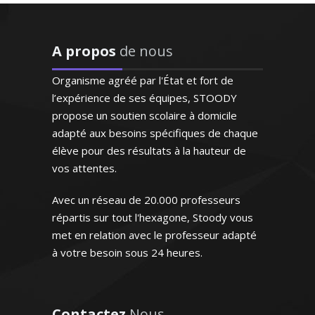
Outre la seule transmission des
patiente et de surcroît très
connaissances, je m'attache à
sympathique, elle a su
contribuer à l'éducation de l’élève et à le
s'octroyer la confiance de
A propos
de nous
former en vue de lui faire aimer la
notre fille dès le premier
langue et la littérature française
contact"
Organisme agréé par l'État et fort de
l’expérience de ses équipes, STOODY
Madame G.F (Paris, élève en
propose un soutien scolaire à domicile
classe de seconde)
adapté aux besoins spécifiques de chaque
élève pour des résultats à la hauteur de
vos attentes.
Madame P. Anne-Marie - Professeur
de français - Nantes
Avec un réseau de 20.000 professeurs
répartis sur tout l'hexagone, Stoody vous
met en relation avec le professeur adapté
"Respect des horaires et
à votre besoin sous 24 heures.
maîtrise du programme ce
qui est très appréciable. Le
professeur est posé et très
Professeur de langue espagnole au
attentif aux besoins de ma
Contactez
Nous
collège et au lycée depuis 2007 et