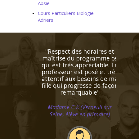
Absie
Cours Particuliers Biologie
Adriers
"Le professeur STOODY a
su booster la confiance à
notre fils qui a
progressivement "perdu
pied" en mathématiques
cette année. Il renouvelle
son regard sur cette
matière élargissant
l'horizon de ses objectifs;
Ainsi fait, il s’enthousiasme
de plus en plus pour les
maths et les résultats
suivent"