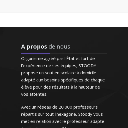
Professeur de français – Nice
qualité connaissant
parfaitement l'espagnol
puisqu'il s'agit de sa langue
Diplômé en biologie, j’ai suivi de
natale. Très doué pour
nombreux élèves en cours particuliers.
enseigner, il prépare
Très ouvert, je tâche d’apporter
excellemment ses cours.
l’efficacité nécessaire et la bonne
Bref un modèle"
A propos
de nous
humeur durant mes séances
Monsieur H.E (Marseille,
Organisme agréé par l'État et fort de
étudiant au supérieur)
l’expérience de ses équipes, STOODY
propose un soutien scolaire à domicile
adapté aux besoins spécifiques de chaque
élève pour des résultats à la hauteur de
Monsieur H. Jean-Philippe -
Professeur de biologie (SVT) -
vos attentes.
Grenoble
Avec un réseau de 20.000 professeurs
"Respect des horaires et
répartis sur tout l'hexagone, Stoody vous
maîtrise du programme ce
met en relation avec le professeur adapté
qui est très appréciable. Le