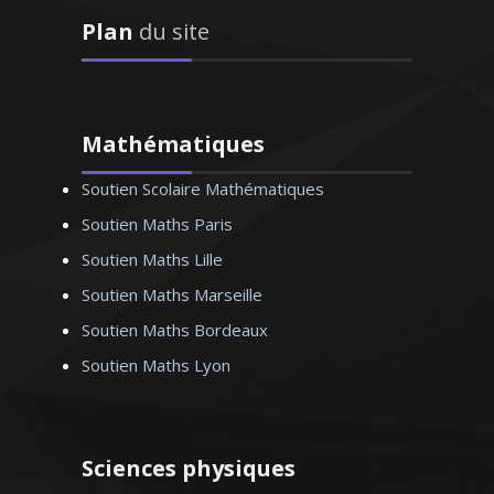
1998. Je donne des cours particuliers
Plan
du site
de mathématiques aussi bien pour les
classes du lycée (de la première à la
terminale) que pour les étudiants du
supérieur (BTS, DUT et licence). Rendre
les mathématiques accessibles et
Mathématiques
passionnantes est mon ambition
Soutien Scolaire Mathématiques
Soutien Maths Paris
Soutien Maths Lille
Soutien Maths Marseille
Monsieur O. Thomas – Professeur
Soutien Maths Bordeaux
de mathématiques - Marseille
Soutien Maths Lyon
Sciences physiques