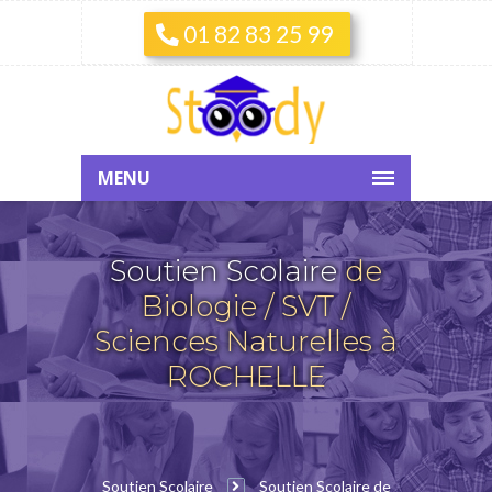
01 82 83 25 99
MENU
Soutien Scolaire
de
Biologie / SVT /
Sciences Naturelles à
ROCHELLE
Soutien Scolaire
Soutien Scolaire de