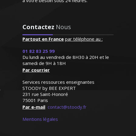
à votre besoin sous 24 heures.
professeur est posé et très
Depuis 15 ans déjà, j’enseigne les cours
attentif aux besoins de ma
de comptabilité et gestion dans les
fille qui progresse de façon
lycées professionnels et je donne des
remarquable"
Contactez
Nous
formations spécialisées sur mesure pour
les professionnels de la vente et du
Madame C.K (Verneuil sur
Partout en France
par téléphone au :
marketing. J’aime transmettre le savoir
Seine, élève en primaire)
et aider mes élèves à bien réussir
01 82 83 25 99
Du lundi au vendredi de 8H30 à 20H et le
samedi de 9H à 18H
Par courrier
Services ressources enseignantes
STOODY by BEE EXPERT
Madame P. Adélaïde – Professeur de
231 rue Saint-Honoré
comptabilité/gestion - Nantes
75001 Paris
Par e-mail
contact@stoody.fr
Mentions légales
J’enseigne l'économie et la gestion au
sein de l’éducation nationale depuis