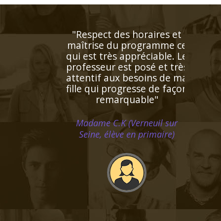
"Très bon contact, identifie
facilement les lacunes de
l'enfant. Très bonne
pédagogie ce qui facilite
beaucoup l'apprentissage.
Personne très agréable et
serviable"
Madame R.Y (Saint Cloud, élève
en cinquième)