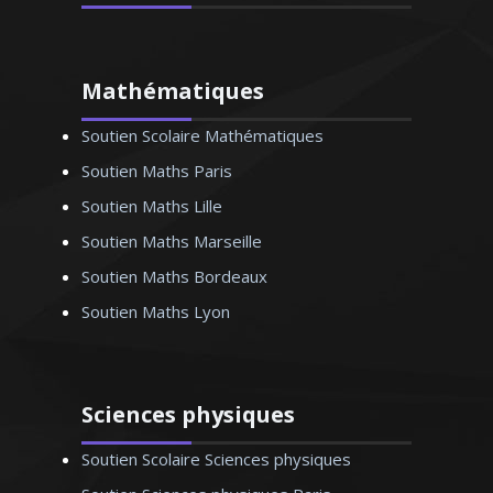
de deux ans d’expérience en Angleterre
(où j’ai enseigné), j’aime aider mes élèves
à acquérir le bon niveau en fonction de
leurs attentes. Je donne des cours
Mathématiques
particuliers d’anglais pour tous les
Soutien Scolaire Mathématiques
niveaux. Le bon relationnel, la
pédagogie basée sur le dialogue sont
Soutien Maths Paris
mes atouts pour créer un climat positif
Soutien Maths Lille
propice à l’apprentissage
Soutien Maths Marseille
Soutien Maths Bordeaux
Soutien Maths Lyon
Monsieur P. Alexandre – Professeur
d’anglais – Lille
Sciences physiques
Soutien Scolaire Sciences physiques