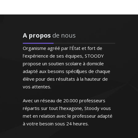
aux besoins de l'enfant et
répond à ses demandes"
J'enseigne la philosophie pour tous les
niveaux (lycée et supérieur) et je donne
Madame M.N (Bordeaux, élève
des cours de renforcement et de
en première S)
A propos
de nous
méthodologie pour la préparation au
bac. La réussite, l’épanouissement
Organisme agréé par l'État et fort de
intellectuel de mes élèves sont ma
l’expérience de ses équipes, STOODY
principale motivation
propose un soutien scolaire à domicile
adapté aux besoins spécifiques de chaque
élève pour des résultats à la hauteur de
vos attentes.
Avec un réseau de 20.000 professeurs
Monsieur K. Michel –Professeur de
philosophie - Strasbourg
répartis sur tout l'hexagone, Stoody vous
met en relation avec le professeur adapté
"Respect des horaires et
à votre besoin sous 24 heures.
maîtrise du programme ce
qui est très appréciable. Le