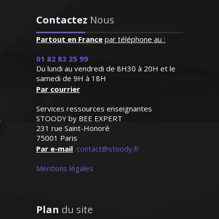
professeur est posé et très
Diplômé en biologie, j’ai suivi de
attentif aux besoins de ma
Contactez
Nous
nombreux élèves en cours particuliers.
fille qui progresse de façon
Très ouvert, je tâche d’apporter
remarquable"
Partout en France
par téléphone au :
l’efficacité nécessaire et la bonne
humeur durant mes séances
Madame C.K (Verneuil sur
01 82 83 25 99
Du lundi au vendredi de 8H30 à 20H et le
Seine, élève en primaire)
samedi de 9H à 18H
Par courrier
Services ressources enseignantes
STOODY by BEE EXPERT
Monsieur H. Jean-Philippe -
231 rue Saint-Honoré
Professeur de biologie (SVT) -
75001 Paris
Grenoble
Par e-mail
contact@stoody.fr
Mentions légales
Plan
du site
Diplômé d'un Master 2 en anglais et fort