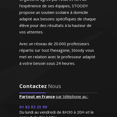
chimie à des étudiants jusqu'au niveau
très gentille et je souhaite
l’expérience de ses équipes, STOODY
maîtrise sous la forme de tutorat et de
la recommander à d'autres
propose un soutien scolaire à domicile
travaux dirigés. De plus, depuis 1998, je
personnes de mon
adapté aux besoins spécifiques de chaque
prodigue des cours particuliers de
entourage"
élève pour des résultats à la hauteur de
mathématiques et de physique chimie à
vos attentes.
des élèves de tous les niveaux.
Monsieur J.K (Rennes, élève en
Disponible et dotée d'une grande
terminale)
Avec un réseau de 20.000 professeurs
expérience, je saurai aider mes élèves à
répartis sur tout l'hexagone, Stoody vous
améliorer leurs résultats
met en relation avec le professeur adapté
à votre besoin sous 24 heures.
"Excellente professeur qui
Contactez
Nous
Madame S. Véronique - Professeur
s’applique énormément et
de physique/chimie – Strasbourg
donne de très bons
Partout en France
par téléphone au :
résultats. Attentive,
Que ce soit le français ou le français
01 82 83 25 99
patiente et de surcroît très
FLE (enseignement pour les étrangers
Du lundi au vendredi de 8H30 à 20H et le
sympathique, elle a su
résidants en France), je donne des cours