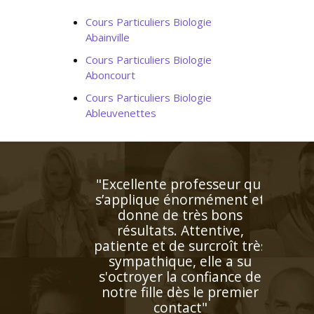
Cours Particuliers Biologie
Abainville
Cours Particuliers Biologie
Aboncourt
Cours Particuliers Biologie
Ableuvenettes
"Très bon contact, identifie
facilement les lacunes de
l'enfant. Très bonne
pédagogie ce qui facilite
beaucoup l'apprentissage.
Personne très agréable et
serviable"
Madame R.Y (Saint Cloud, élève