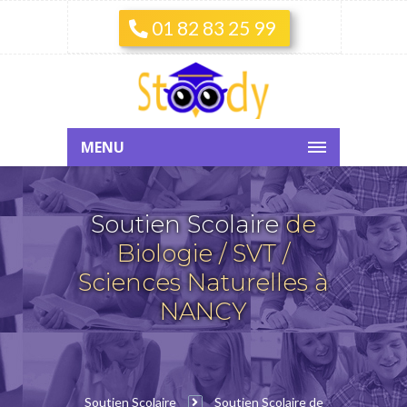
01 82 83 25 99
MENU
Soutien Scolaire
de
Biologie / SVT /
Sciences Naturelles à
NANCY
Soutien Scolaire
Soutien Scolaire de