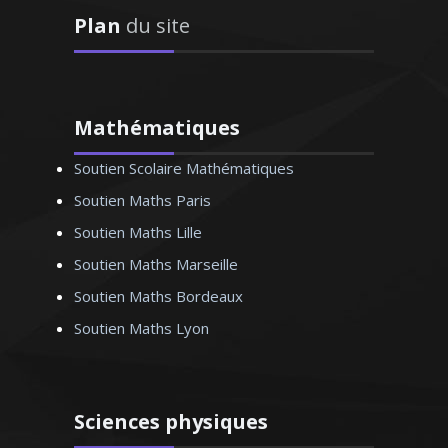
Plan
du site
D’origine britannique, la langue anglaise
est ma langue maternelle. J’enseigne
Mathématiques
depuis de nombreuses années en France
Soutien Scolaire Mathématiques
(écoles privées et traduction) et je donne
des cours particuliers en tenant compte
Soutien Maths Paris
du niveau de mes élèves et de leurs
Soutien Maths Lille
ambitions
Soutien Maths Marseille
Soutien Maths Bordeaux
Soutien Maths Lyon
Madame F. Marie - Professeur
d’anglais - Bordeaux
Sciences physiques