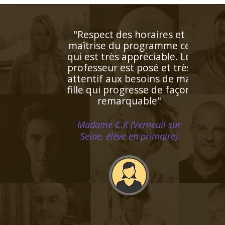
"L’enseignante a détecté
rapidement les difficultés
de ma fille et lui a proposé
un plan de travail
personnalisé ! Ses notes se
sont améliorées au fur et à
mesure. De plus elle est
très gentille et je souhaite
la recommander à d'autres
personnes de mon
entourage"
Monsieur J.K (Rennes, élève en
terminale)