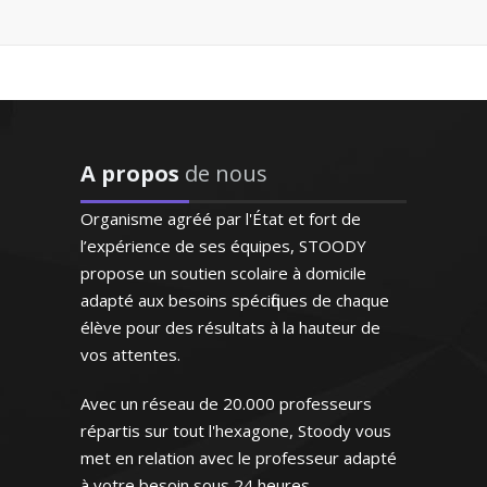
d’arts appliqués - Paris
"Enseignant de très grande
qualité connaissant
parfaitement l'espagnol
puisqu'il s'agit de sa langue
Professeur de mathématiques au sein de
natale. Très doué pour
l’éducation nationale, je donne des
enseigner, il prépare
A propos
de nous
cours particuliers pour tous les niveaux.
excellemment ses cours.
Passionné par la pédagogie, je reste à
Bref un modèle"
Organisme agréé par l'État et fort de
l’écoute des demandes de chacun de
l’expérience de ses équipes, STOODY
mes élèves
Monsieur H.E (Marseille,
propose un soutien scolaire à domicile
étudiant au supérieur)
adapté aux besoins spécifiques de chaque
élève pour des résultats à la hauteur de
vos attentes.
Avec un réseau de 20.000 professeurs
Monsieur Y. Arnaud - Professeur de
mathématiques - Paris
répartis sur tout l'hexagone, Stoody vous
met en relation avec le professeur adapté
à votre besoin sous 24 heures.