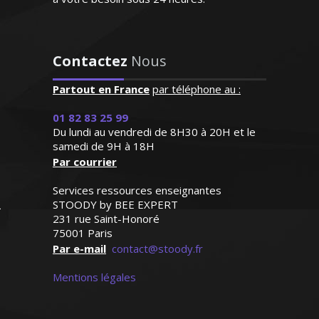
"Respect des horaires et
maîtrise du programme ce
qui est très appréciable. Le
Contactez
Nous
professeur est posé et très
Passionné par les nouvelles
attentif aux besoins de ma
Partout en France
par téléphone au :
technologies, j’ai poursuivi des études
fille qui progresse de façon
d'ingénieur en sciences informatiques.
remarquable"
01 82 83 25 99
Pédagogue et méthodique, je sais me
Du lundi au vendredi de 8H30 à 20H et le
montrer à l'écoute des attentes de mes
samedi de 9H à 18H
Madame C.K (Verneuil sur
élèves ou bien les préparer aux examens
Par courrier
Seine, élève en primaire)
et aux concours
Services ressources enseignantes
STOODY by BEE EXPERT
231 rue Saint-Honoré
75001 Paris
Par e-mail
contact@stoody.fr
Monsieur H. Stéphane – Ingénieur
Mentions légales
informaticien - Bordeaux