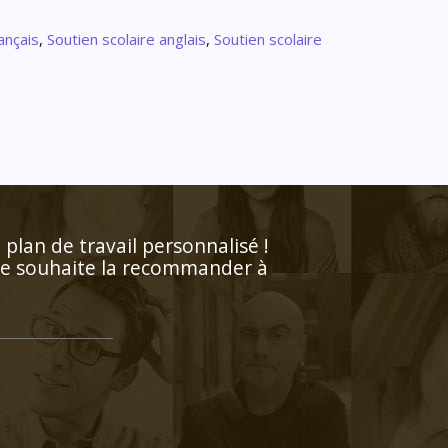
ançais
,
Soutien scolaire anglais
,
Soutien scolaire