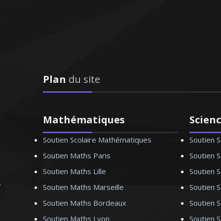
es demandes"
is – Lille
Plan
du site
 sein des collèges et
r travaillant au sein
 Je donne des cours
Mathématiques
Scien
t avant tout à bien
éthode de travail qui
Soutien Scolaire Mathématiques
Soutien S
Soutien Maths Paris
Soutien S
Soutien Maths Lille
Soutien S
Soutien Maths Marseille
Soutien S
Soutien Maths Bordeaux
Soutien 
 (SVT) – Lyon
Soutien Maths Lyon
Soutien 