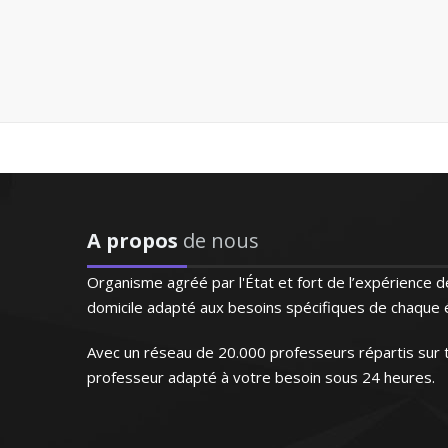
ctorat cette année, je
u'au niveau maîtrise
epuis 1998, je prodigue
himie à des élèves de
ence, je saurai aider
s
A propos
de nous
u troisième
ntendu la même
Organisme agréé par l'État et fort de l’expérience
imie – Strasbourg
domicile adapté aux besoins spécifiques de chaque é
périence en Angleterre
n niveau en fonction de
Avec un réseau de 20.000 professeurs répartis sur t
ur tous les niveaux. Le
professeur adapté à votre besoin sous 24 heures.
mes atouts pour créer
sage