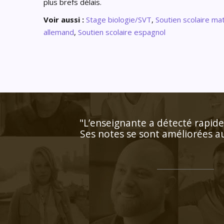
plus brefs délais.
Voir aussi :
Stage biologie/SVT
,
Soutien scolaire m
allemand
,
Soutien scolaire espagnol
 personnalisé !
a recommander à