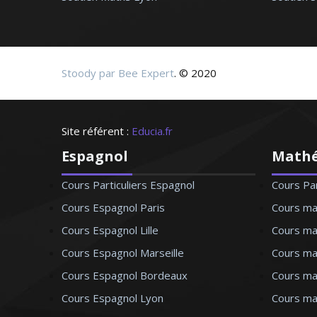
tache à contribuer à
aimer la langue et la
Stoody par Bee Expert
. © 2020
Site référent :
Educia.fr
Espagnol
Math
ais - Nantes
Cours Particuliers Espagnol
Cours Pa
Cours Espagnol Paris
Cours ma
Cours Espagnol Lille
Cours mat
Cours Espagnol Marseille
Cours ma
Cours Espagnol Bordeaux
Cours ma
Cours Espagnol Lyon
Cours ma