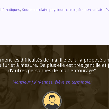
athématiques
,
Soutien scolaire physique-chimie
,
Soutien scolaire fr