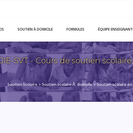
OS
SOUTIEN
À DOMICILE
FORMULES
ÉQUIPE
ENSEIGNANT
-SVT - Cours de soutien scolaire,
Soutien Scolaire
>
Soutien scolaire Ã domicile
>
Soutien scolaire en