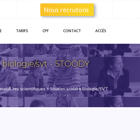
Nous recrutons
E
TARIFS
CPF
CONTACT
ACCÈS
 biologie/svt - STOODY
 matiÃ¨res scientifiques
> Soutien scolaire Biologie/SVT