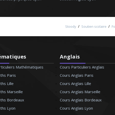
/
/
Stoody
Soutien scolaire
F
ématiques
Anglais
rticuliers Mathématiques
Cours Particuliers Anglais
ths Paris
Cours Anglais Paris
hs Lille
Cours Anglais Lille
ths Marseille
Cours Anglais Marseille
ths Bordeaux
Cours Anglais Bordeaux
ths Lyon
Cours Anglais Lyon