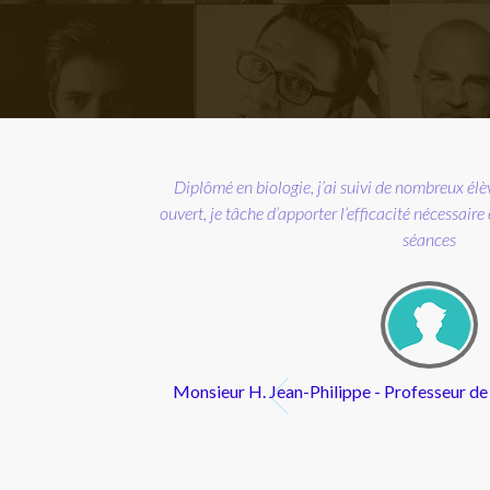
u pied" en
ses objectifs;
"
rs particuliers. Très
bonne humeur durant mes
e (SVT) - Grenoble
 posé et très