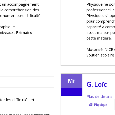
ent un accompagnement
Physique ne soit
er la compréhension des
professionnel, 
rmonter leurs difficultés.
Physique, s'app
pour comprendre
raphique
capacité à commu
 niveaux :
Primaire
atout majeur po
cette matière.
Motorisé: NICE 
Soutien scolaire
Mr
G. Loïc
Plus de détails
er les difficultés et
Physique
econnue dans l'enseignement