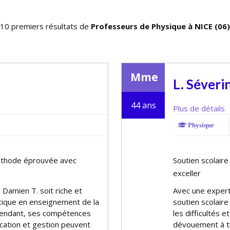
10 premiers résultats de
Professeurs de Physique à NICE (06)
Mme
L. Séveri
44 ans
Plus de détails
Physique
méthode éprouvée avec
Soutien scolaire
exceller
 Damien T. soit riche et
Avec une experti
écifique en enseignement de la
soutien scolaire
pendant, ses compétences
les difficultés 
ation et gestion peuvent
dévouement à tr