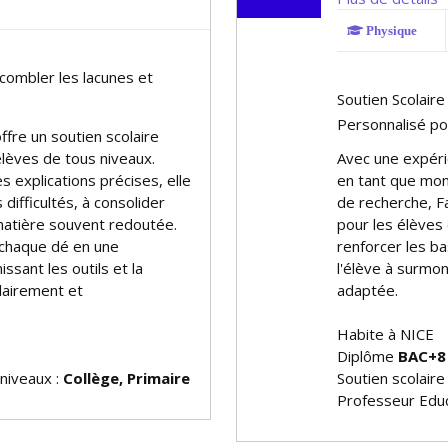
Physique
combler les lacunes et
Soutien Scolair
Personnalisé po
ffre un soutien scolaire
élèves de tous niveaux.
Avec une expéri
 explications précises, elle
en tant que mon
difficultés, à consolider
de recherche, Fa
 matière souvent redoutée.
pour les élèves
haque défi en une
renforcer les ba
ssant les outils et la
l'élève à surmon
olairement et
adaptée.
Habite à NICE
Diplôme
BAC+8
 niveaux :
Collège, Primaire
Soutien scolaire
Professeur Educ