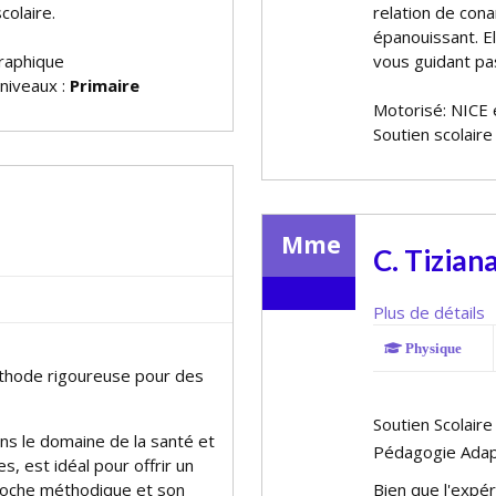
colaire.
relation de conf
épanouissant. E
raphique
vous guidant pas
 niveaux :
Primaire
Motorisé: NICE 
Soutien scolaire
Mme
C. Tizian
Plus de détails
Physique
éthode rigoureuse pour des
Soutien Scolaire
ns le domaine de la santé et
Pédagogie Ada
s, est idéal pour offrir un
roche méthodique et son
Bien que l'expér