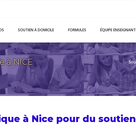
OS
SOUTIEN
À DOMICILE
FORMULES
ÉQUIPE
ENSEIGNANT
e à NICE
Sou
ique à Nice pour du
soutien