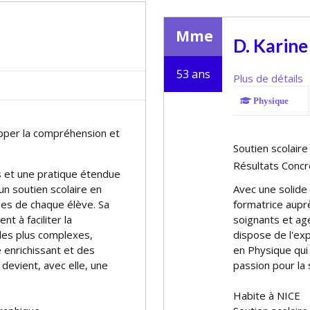
Mme
D. Karine
53 ans
Plus de détails
Physique
opper la compréhension et
Soutien scolair
Résultats Concr
s et une pratique étendue
n soutien scolaire en
Avec une solide
ques de chaque élève. Sa
formatrice aupr
 à faciliter la
soignants et ag
es plus complexes,
dispose de l'exp
 enrichissant et des
en Physique qui 
 devient, avec elle, une
passion pour la 
Habite à NICE