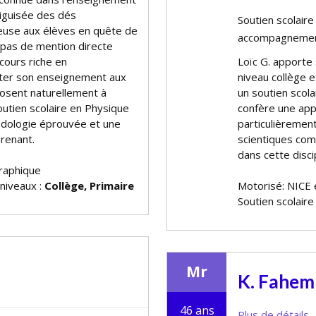
guisée des défis
Soutien scolair
euse aux élèves en quête de
accompagnement
t pas de mention directe
cours riche en
Loïc G. apporte
pter son enseignement aux
niveau collège 
sposent naturellement à
un soutien scola
soutien scolaire en Physique
confère une app
odologie éprouvée et une
particulièremen
renant.
scientifiques c
dans cette discip
raphique
 niveaux :
Collège, Primaire
Motorisé: NICE 
Soutien scolaire
Mr
K. Fahem
46 ans
Plus de détails