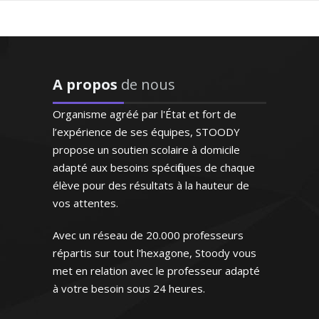
"Entièrement satisfaite.
Ma fille a augmenté sa
moyenne en anglais en
obtenant un 18/20 au
Ingénieur de formation, je possède une
troisième trimestre. Je
A propos
de nous
grande expérience en tant que
compte faire la même
professeur de cours particuliers à
chose avec mon fils à la
Organisme agréé par l'État et fort de
domicile. Du lycée et jusqu'aux classes
rentrée de septembre avec
l’expérience de ses équipes, STOODY
préparatoires, j’assure des cours de
bien entendu la même
propose un soutien scolaire à domicile
mathématiques adaptés aux besoins et
enseignante !"
adapté aux besoins spécifiques de chaque
aux spécificités de chaque élève
élève pour des résultats à la hauteur de
Madame B.S (Villeneuve d'Ascq,
vos attentes.
élève en classe de troisième)
Avec un réseau de 20.000 professeurs
répartis sur tout l'hexagone, Stoody vous
met en relation avec le professeur adapté
Madame Y. Coralie – Professeur de
mathématiques - Lyon
à votre besoin sous 24 heures.