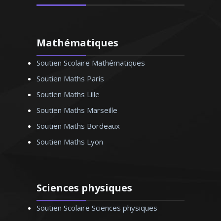
Mathématiques
Soutien Scolaire Mathématiques
Diplômé d'une maîtrise en biologie,
j’enseigne les SVT au sein des collèges et
Soutien Maths Paris
lycées lyonnais depuis 1999. Je suis
Soutien Maths Lille
également formateur travaillant au sein
Soutien Maths Marseille
d'une structure chargée de
l'accompagnement scolaire. Je donne
Soutien Maths Bordeaux
des cours particuliers en SVT (niveau
Soutien Maths Lyon
collège et lycée) en tenant avant tout à
bien connaître mon élève pour
déterminer conjointement la méthode
de travail qui lui sera la mieux adaptée
Sciences physiques
Soutien Scolaire Sciences physiques