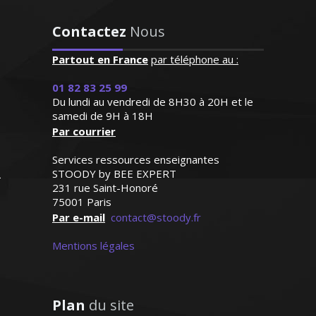
"Professeur consciencieux,
Contactez
Nous
proche de l'élève, patient,
disponible. J'aurai recours
Partout en France
par téléphone au :
à son aide dès que ça sera
D’origine britannique, la langue anglaise
01 82 83 25 99
nécessaire"
est ma langue maternelle. J’enseigne
Du lundi au vendredi de 8H30 à 20H et le
depuis de nombreuses années en France
samedi de 9H à 18H
Madame G.M (Strasbourg,
Par courrier
(écoles privées et traduction) et je donne
élève en première L)
des cours particuliers en tenant compte
Services ressources enseignantes
du niveau de mes élèves et de leurs
STOODY by BEE EXPERT
ambitions
231 rue Saint-Honoré
75001 Paris
Par e-mail
contact@stoody.fr
Mentions légales
Madame F. Marie - Professeur
d’anglais - Bordeaux
Plan
du site