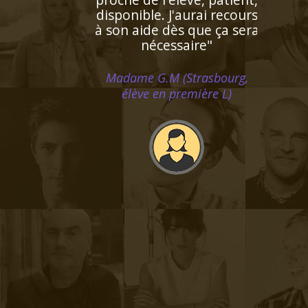
de ma fille et lui a proposé
un plan de travail
personnalisé ! Ses notes se
sont améliorées au fur et à
mesure. De plus elle est
très gentille et je souhaite
la recommander à d'autres
personnes de mon
entourage"
Monsieur J.K (Rennes, élève en
terminale)
"Respect des horaires et