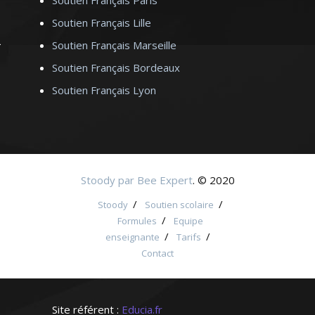
Soutien Français Paris
Soutien Français Lille
Soutien Français Marseille
Soutien Français Bordeaux
Soutien Français Lyon
Stoody par Bee Expert
. © 2020
/
/
Stoody
Soutien scolaire
/
Formules
Equipe
/
/
enseignante
Tarifs
Contact
Site référent :
Educia.fr