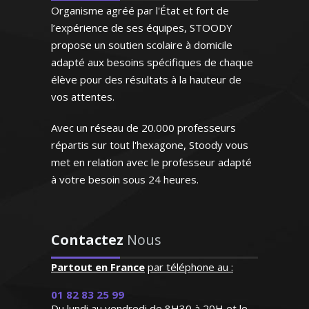
résidants en France), je donne des cours
chose avec mon fils à la
Organisme agréé par l'État et fort de
particuliers personnalisés depuis de
rentrée de septembre avec
l’expérience de ses équipes, STOODY
nombreuses années. Ponctuelle, à
bien entendu la même
propose un soutien scolaire à domicile
l’écoute et méthodique, je sais encadrer
enseignante !"
adapté aux besoins spécifiques de chaque
mes élèves et les motiver dans leur
élève pour des résultats à la hauteur de
apprentissage de la langue de Molière
Madame B.S (Villeneuve d'Ascq,
vos attentes.
élève en classe de troisième)
Avec un réseau de 20.000 professeurs
répartis sur tout l'hexagone, Stoody vous
met en relation avec le professeur adapté
à votre besoin sous 24 heures.
Madame V. Anne-Marie –
Professeur de français – Nice
"Excellente professeur qui
Contactez
Nous
s’applique énormément et
donne de très bons
Partout en France
par téléphone au :
résultats. Attentive,
Outre la seule transmission des
01 82 83 25 99
patiente et de surcroît très
connaissances, je m'attache à
Du lundi au vendredi de 8H30 à 20H et le