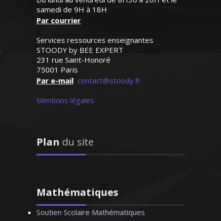
sympathique, elle a su
contribuer à l'éducation de l’élève et à le
samedi de 9H à 18H
s'octroyer la confiance de
Par courrier
former en vue de lui faire aimer la
notre fille dès le premier
langue et la littérature française
contact"
Services ressources enseignantes
STOODY by BEE EXPERT
Madame G.F (Paris, élève en
231 rue Saint-Honoré
75001 Paris
classe de seconde)
Par e-mail
contact@stoody.fr
Mentions légales
Madame P. Anne-Marie - Professeur
de français - Nantes
Plan
du site
Mathématiques
Soutien Scolaire Mathématiques
Passionnée par l’art sous toutes ses