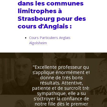
dans les communes
limitrophes à
Strasbourg pour des
cours d'Anglais :
Cours Particuliers Anglais
Algolsheim
"Enseignant de très grande
qualité connaissant
parfaitement l'espagnol
puisqu'il s'agit de sa langue
natale. Très doué pour
enseigner, il prépare
excellemment ses cours.
Bref un modèle"