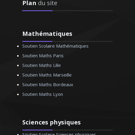
Plan
du site
Mathématiques
Soutien Scolaire Mathématiques
Diplômé d'une maîtrise en biologie,
j’enseigne les SVT au sein des collèges et
Soutien Maths Paris
lycées lyonnais depuis 1999. Je suis
Soutien Maths Lille
également formateur travaillant au sein
Soutien Maths Marseille
d'une structure chargée de
l'accompagnement scolaire. Je donne
Soutien Maths Bordeaux
des cours particuliers en SVT (niveau
Soutien Maths Lyon
collège et lycée) en tenant avant tout à
bien connaître mon élève pour
déterminer conjointement la méthode
de travail qui lui sera la mieux adaptée
Sciences physiques
Soutien Scolaire Sciences physiques