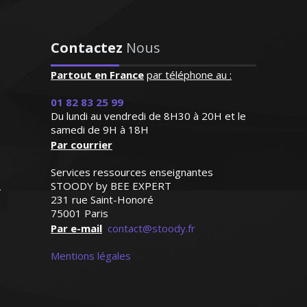
"Excellente professeur qui
Contactez
Nous
s’applique énormément et
donne de très bons
Partout en France
par téléphone au :
résultats. Attentive,
D’origine britannique, la langue anglaise
01 82 83 25 99
patiente et de surcroît très
est ma langue maternelle. J’enseigne
Du lundi au vendredi de 8H30 à 20H et le
sympathique, elle a su
depuis de nombreuses années en France
samedi de 9H à 18H
s'octroyer la confiance de
(écoles privées et traduction) et je donne
Par courrier
notre fille dès le premier
des cours particuliers en tenant compte
contact"
Services ressources enseignantes
du niveau de mes élèves et de leurs
STOODY by BEE EXPERT
ambitions
Madame G.F (Paris, élève en
231 rue Saint-Honoré
classe de seconde)
75001 Paris
Par e-mail
contact@stoody.fr
Mentions légales
Madame F. Marie - Professeur
d’anglais - Bordeaux