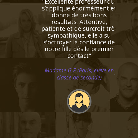
"Entièrement satisfaite.
Ma fille a augmenté sa
moyenne en anglais en
obtenant un 18/20 au
troisième trimestre. Je
compte faire la même
chose avec mon fils à la
rentrée de septembre avec
bien entendu la même
enseignante !"
Madame B.S (Villeneuve d'Ascq,
élève en classe de troisième)