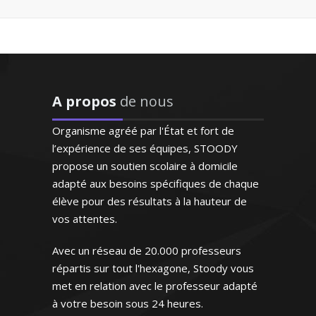
"Enseignant de très grande
qualité connaissant
parfaitement l'espagnol
puisqu'il s'agit de sa langue
Diplômé en biologie, j’ai suivi de
natale. Très doué pour
A propos
de nous
nombreux élèves en cours particuliers.
enseigner, il prépare
Très ouvert, je tâche d’apporter
excellemment ses cours.
Organisme agréé par l'État et fort de
l’efficacité nécessaire et la bonne
Bref un modèle"
l’expérience de ses équipes, STOODY
humeur durant mes séances
propose un soutien scolaire à domicile
Monsieur H.E (Marseille,
adapté aux besoins spécifiques de chaque
étudiant au supérieur)
élève pour des résultats à la hauteur de
vos attentes.
Avec un réseau de 20.000 professeurs
Monsieur H. Jean-Philippe -
Professeur de biologie (SVT) -
répartis sur tout l'hexagone, Stoody vous
Grenoble
met en relation avec le professeur adapté
à votre besoin sous 24 heures.