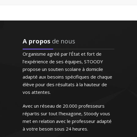
"Le professeur STOODY a
su booster la confiance à
notre fils qui a
progressivement "perdu
Diplômé d'un Master 2 en anglais et fort
pied" en mathématiques
A propos
de nous
de deux ans d’expérience en Angleterre
cette année. Il renouvelle
(où j’ai enseigné), j’aime aider mes élèves
son regard sur cette
Organisme agréé par l'État et fort de
à acquérir le bon niveau en fonction de
matière élargissant
l’expérience de ses équipes, STOODY
leurs attentes. Je donne des cours
l'horizon de ses objectifs;
propose un soutien scolaire à domicile
particuliers d’anglais pour tous les
Ainsi fait, il s’enthousiasme
adapté aux besoins spécifiques de chaque
de plus en plus pour les
niveaux. Le bon relationnel, la
élève pour des résultats à la hauteur de
maths et les résultats
pédagogie basée sur le dialogue sont
vos attentes.
suivent"
mes atouts pour créer un climat positif
propice à l’apprentissage
Avec un réseau de 20.000 professeurs
Monsieur D.Z (Bordeaux, élève
répartis sur tout l'hexagone, Stoody vous
en première S)
met en relation avec le professeur adapté
à votre besoin sous 24 heures.