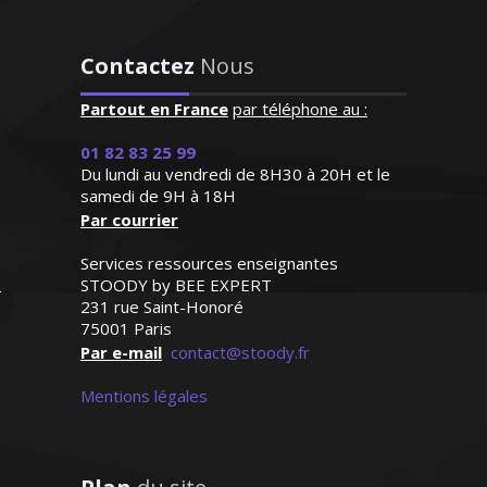
Monsieur P. Alexandre – Professeur
d’anglais – Lille
"Professeur consciencieux,
Contactez
Nous
proche de l'élève, patient,
disponible. J'aurai recours
Partout en France
par téléphone au :
à son aide dès que ça sera
Diplômé d'une maîtrise en biologie,
01 82 83 25 99
nécessaire"
j’enseigne les SVT au sein des collèges et
Du lundi au vendredi de 8H30 à 20H et le
lycées lyonnais depuis 1999. Je suis
samedi de 9H à 18H
Madame G.M (Strasbourg,
Par courrier
également formateur travaillant au sein
élève en première L)
d'une structure chargée de
Services ressources enseignantes
l'accompagnement scolaire. Je donne
STOODY by BEE EXPERT
des cours particuliers en SVT (niveau
231 rue Saint-Honoré
collège et lycée) en tenant avant tout à
75001 Paris
bien connaître mon élève pour
Par e-mail
contact@stoody.fr
déterminer conjointement la méthode
Mentions légales
de travail qui lui sera la mieux adaptée