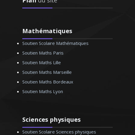
Plan
du site
Monsieur Y. Thierry – Professeur de
biologie (SVT) – Lyon
Mathématiques
Soutien Scolaire Mathématiques
Que ce soit le français ou le français
FLE (enseignement pour les étrangers
Soutien Maths Paris
résidants en France), je donne des cours
Soutien Maths Lille
particuliers personnalisés depuis de
Soutien Maths Marseille
nombreuses années. Ponctuelle, à
l’écoute et méthodique, je sais encadrer
Soutien Maths Bordeaux
mes élèves et les motiver dans leur
Soutien Maths Lyon
apprentissage de la langue de Molière
Sciences physiques
Soutien Scolaire Sciences physiques